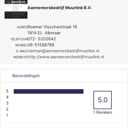
Aannemersbedrijf Muurlink B.V.
Roemer Visscherstraat 16
ADRES
1814 EL Alkmaar
072- 5202642
TELEFOON
06-51588788
MOBIEL
herman@aannemersbedrijfmuurlink.nl
E-MAIL
http://www.aannemersbedrijfmuurlink.nl
WEBSITE
Beoordelingen
5
4
5.0
3
2
1 Reviews
1