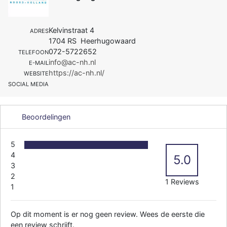
Kelvinstraat 4
ADRES
1704 RS Heerhugowaard
072-5722652
TELEFOON
info@ac-nh.nl
E-MAIL
https://ac-nh.nl/
WEBSITE
SOCIAL MEDIA
Beoordelingen
5
4
5.0
3
2
1 Reviews
1
Op dit moment is er nog geen review. Wees de eerste die
een review schrijft.