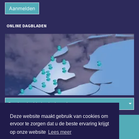
Aanmelden
ONLINE DAGBLADEN
Overige dagbladen in de regio
Deze website maakt gebruik van cookies om
Algemene voorwaarden
ervoor te zorgen dat u de beste ervaring krijgt
op onze website
Lees meer
Disclaimer