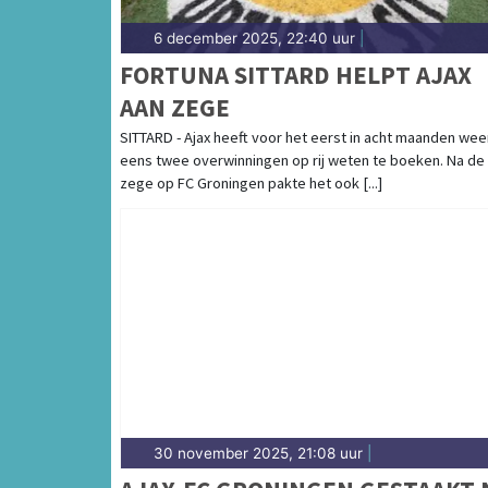
6 december 2025, 22:40 uur
|
FORTUNA SITTARD HELPT AJAX
AAN ZEGE
SITTARD - Ajax heeft voor het eerst in acht maanden wee
eens twee overwinningen op rij weten te boeken. Na de
zege op FC Groningen pakte het ook [...]
30 november 2025, 21:08 uur
|