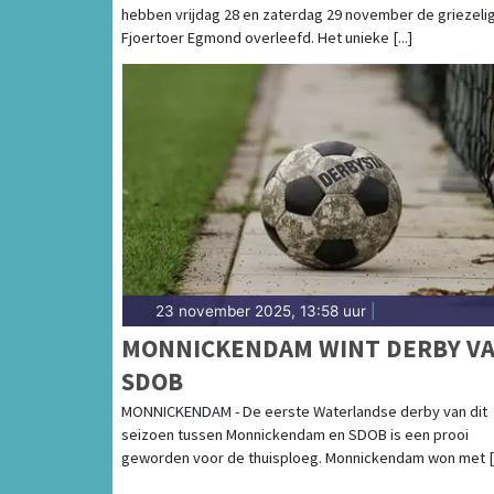
hebben vrijdag 28 en zaterdag 29 november de griezeli
LICHTACTS
Fjoertoer Egmond overleefd. Het unieke [...]
23 november 2025, 13:58 uur
|
MONNICKENDAM WINT DERBY V
SDOB
MONNICKENDAM - De eerste Waterlandse derby van dit
seizoen tussen Monnickendam en SDOB is een prooi
geworden voor de thuisploeg. Monnickendam won met [.