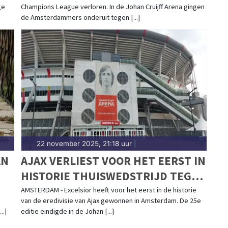
ge
Champions League verloren. In de Johan Cruijff Arena gingen
de Amsterdammers onderuit tegen [...]
22 november 2025, 21:18 uur
|
AN
AJAX VERLIEST VOOR HET EERST IN
HISTORIE THUISWEDSTRIJD TEGEN
EXCELSIOR
AMSTERDAM - Excelsior heeft voor het eerst in de historie
van de eredivisie van Ajax gewonnen in Amsterdam. De 25e
..]
editie eindigde in de Johan [...]