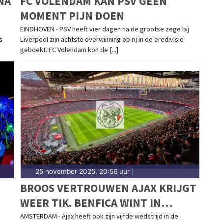
NA
FC VOLENDAM KAN PSV GEEN
MOMENT PIJN DOEN
EINDHOVEN - PSV heeft vier dagen na de grootse zege bij
s
Liverpool zijn achtste overwinning op rij in de eredivisie
geboekt. FC Volendam kon de [...]
25 november 2025, 20:56 uur
|
BROOS VERTROUWEN AJAX KRIJGT
WEER TIK. BENFICA WINT IN
AMSTERDAM
AMSTERDAM - Ajax heeft ook zijn vijfde wedstrijd in de