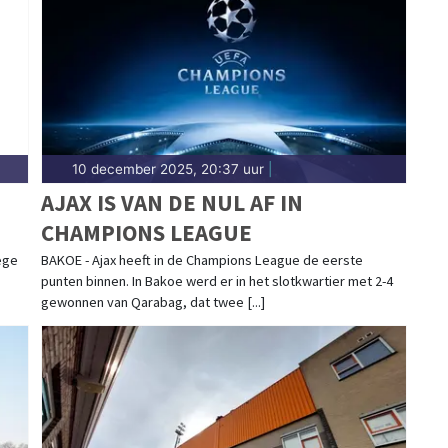
ort in Waterland past bij de natuur. Blijf op de
aties in Waterland.
10 december 2025, 20:37 uur
|
AJAX IS VAN DE NUL AF IN
CHAMPIONS LEAGUE
ege
BAKOE - Ajax heeft in de Champions League de eerste
punten binnen. In Bakoe werd er in het slotkwartier met 2-4
gewonnen van Qarabag, dat twee [...]