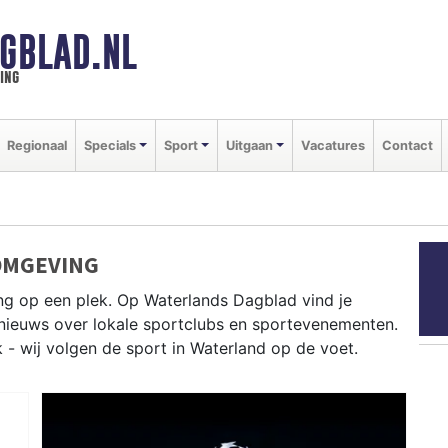
GBLAD.NL
ing
Regionaal
Specials
Sport
Uitgaan
Vacatures
Contact
OMGEVING
ng op een plek. Op Waterlands Dagblad vind je
e nieuws over lokale sportclubs en sportevenementen.
k - wij volgen de sport in Waterland op de voet.
and tot zeilen op het Markermeer en fietsen door