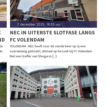
7 december 2025, 16:53 uur
|
E
NEC IN UITERSTE SLOTFASE LANGS
ND
FC VOLENDAM
2e
VOLENDAM - NEC heeft voor de vierde keer op rij een
da
overwinning geboekt, ditmaal op bezoek bij FC Volendam.
Met een treffer van Shiogai in [...]