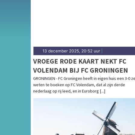
het groene Waterlandse polderlandschap — sp
hoogte van alle sportieve uitslagen en prest
13 december 2025, 20:52 uur
|
VROEGE RODE KAART NEKT FC
VOLENDAM BIJ FC GRONINGEN
GRONINGEN - FC Groningen heeft in eigen huis een 3-0 z
weten te boeken op FC Volendam, dat al zijn derde
nederlaag op rij leed, en in Euroborg [...]