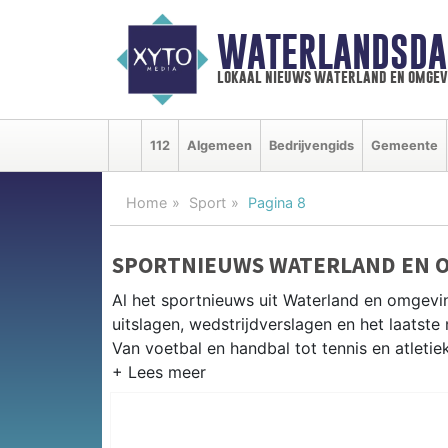
WATERLANDSDA
lokaal nieuws waterland en omgev
112
Algemeen
Bedrijvengids
Gemeente
Home
Sport
Pagina 8
SPORTNIEUWS WATERLAND EN 
Al het sportnieuws uit Waterland en omgevi
uitslagen, wedstrijdverslagen en het laatst
Van voetbal en handbal tot tennis en atletie
LOKALE SPORT WATERLAND
Van VV Monnickendam en SV Broek in Waterl