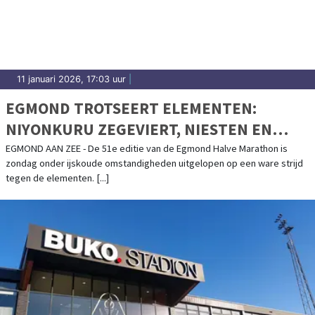
uitslagen en prestaties in Waterland.
11 januari 2026, 17:03 uur
|
EGMOND TROTSEERT ELEMENTEN:
NIYONKURU ZEGEVIERT, NIESTEN EN
BRINKMAN OP PODIUM
EGMOND AAN ZEE - De 51e editie van de Egmond Halve Marathon is
zondag onder ijskoude omstandigheden uitgelopen op een ware strijd
tegen de elementen. [...]