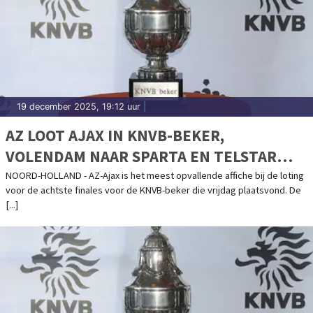
19 december 2025, 19:12 uur
|
AZ LOOT AJAX IN KNVB-BEKER,
VOLENDAM NAAR SPARTA EN TELSTAR
TEGEN ALMERE CITY FC
NOORD-HOLLAND - AZ-Ajax is het meest opvallende affiche bij de loting
voor de achtste finales voor de KNVB-beker die vrijdag plaatsvond. De
[...]