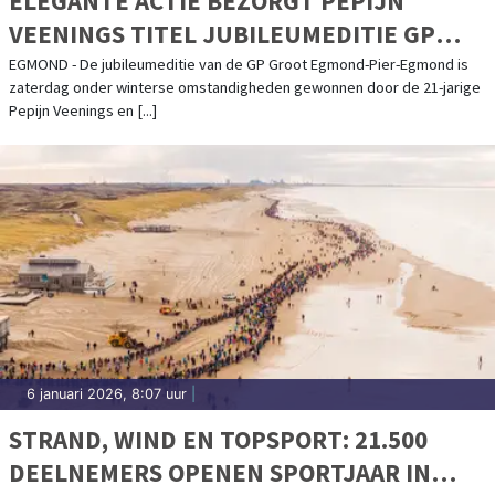
ELEGANTE ACTIE BEZORGT PEPIJN
VEENINGS TITEL JUBILEUMEDITIE GP
GROOT EGMOND-PIER-EGMOND
EGMOND - De jubileumeditie van de GP Groot Egmond-Pier-Egmond is
zaterdag onder winterse omstandigheden gewonnen door de 21-jarige
Pepijn Veenings en [...]
6 januari 2026, 8:07 uur
|
STRAND, WIND EN TOPSPORT: 21.500
DEELNEMERS OPENEN SPORTJAAR IN