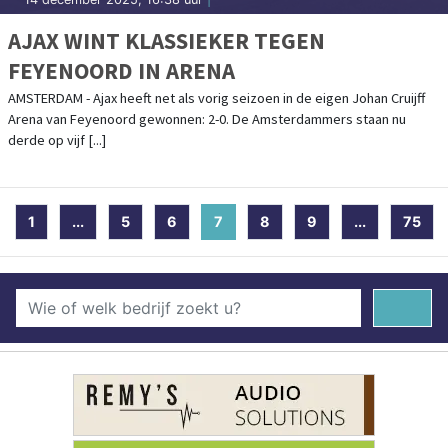
AJAX WINT KLASSIEKER TEGEN
FEYENOORD IN ARENA
AMSTERDAM - Ajax heeft net als vorig seizoen in de eigen Johan Cruijff
Arena van Feyenoord gewonnen: 2-0. De Amsterdammers staan nu
derde op vijf [...]
1
...
5
6
7
(current)
8
9
...
75