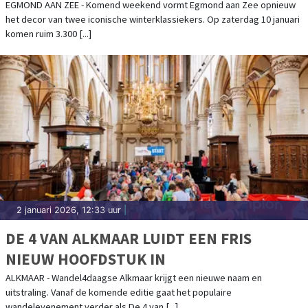
EGMOND AAN ZEE
EGMOND AAN ZEE - Komend weekend vormt Egmond aan Zee opnieuw
het decor van twee iconische winterklassiekers. Op zaterdag 10 januari
komen ruim 3.300 [...]
2 januari 2026, 12:33 uur
|
DE 4 VAN ALKMAAR LUIDT EEN FRIS
NIEUW HOOFDSTUK IN
ALKMAAR - Wandel4daagse Alkmaar krijgt een nieuwe naam en
uitstraling. Vanaf de komende editie gaat het populaire
wandelevenement verder als De 4 van [...]