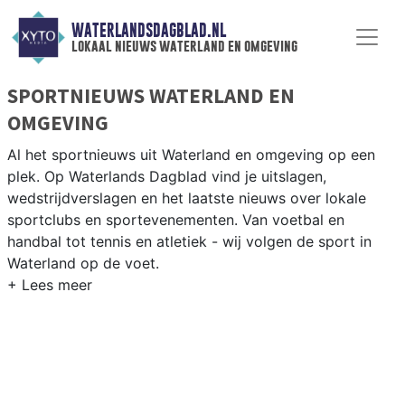
WATERLANDSDAGBLAD.NL
lokaal nieuws waterland en omgeving
SPORTNIEUWS WATERLAND EN
OMGEVING
Al het sportnieuws uit Waterland en omgeving op een
plek. Op Waterlands Dagblad vind je uitslagen,
wedstrijdverslagen en het laatste nieuws over lokale
sportclubs en sportevenementen. Van voetbal en
handbal tot tennis en atletiek - wij volgen de sport in
Waterland op de voet.
LOKALE SPORT WATERLAND
Van VV Monnickendam en SV Broek in Waterland tot
zeilen op het Markermeer en fietsen door het groene
Waterlandse polderlandschap — sport in Waterland past
bij de natuur. Blijf op de hoogte van alle sportieve