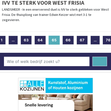
IVV TE STERK VOOR WEST FRISIA
LANDSMEER - In een enerverend duel is IVV te sterk gebleken voor West
Frisia. De thuisploeg van trainer Edwin Keizer wist met 3-1 te
zegevieren.
1
...
63
64
65
(current)
66
67
...
76