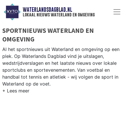
WATERLANDSDAGBLAD.NL
lokaal nieuws waterland en omgeving
SPORTNIEUWS WATERLAND EN
OMGEVING
Al het sportnieuws uit Waterland en omgeving op een
plek. Op Waterlands Dagblad vind je uitslagen,
wedstrijdverslagen en het laatste nieuws over lokale
sportclubs en sportevenementen. Van voetbal en
handbal tot tennis en atletiek - wij volgen de sport in
Waterland op de voet.
LOKALE SPORT WATERLAND
Van VV Monnickendam en SV Broek in Waterland tot
zeilen op het Markermeer en fietsen door het groene
Waterlandse polderlandschap — sport in Waterland past
bij de natuur. Blijf op de hoogte van alle sportieve