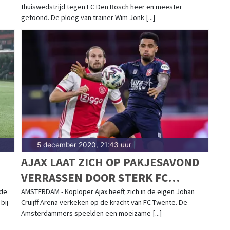
thuiswedstrijd tegen FC Den Bosch heer en meester
getoond. De ploeg van trainer Wim Jonk [...]
5 december 2020, 21:43 uur
|
AJAX LAAT ZICH OP PAKJESAVOND
VERRASSEN DOOR STERK FC
TWENTE
 de
AMSTERDAM - Koploper Ajax heeft zich in de eigen Johan
bij
Cruijff Arena verkeken op de kracht van FC Twente. De
Amsterdammers speelden een moeizame [...]