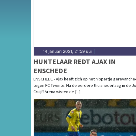
het groene Waterlandse polderlandschap — sp
hoogte van alle sportieve uitslagen en prest
14 januari 2021, 21:59 uur
|
HUNTELAAR REDT AJAX IN
ENSCHEDE
ENSCHEDE - Ajax heeft zich op het nippertje gerevanche
tegen FC Twente. Na de eerdere thuisnederlaag in de J
Cruijff Arena wisten de [...]