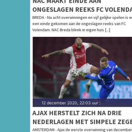
NAC MAAKT EINDE AAN
ONGESLAGEN REEKS FC VOLEND
BREDA - Na acht overwinningen en vijf gelijke spelen is e
een einde gekomen aan de ongeslagen reeks van FC
Volendam. NAC Breda bleek in eigen huis [...]
12 december 2020, 22:03 uur
|
AJAX HERSTELT ZICH NA DRIE
NEDERLAGEN MET SIMPELE ZEG
OP PEC ZWOLLE
AMSTERDAM - Ajax de eerste overwinning van december