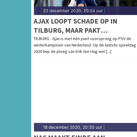
23 december 2020, 20:54 uur
|
AJAX LOOPT SCHADE OP IN
TILBURG, MAAR PAKT
WINTERTITEL
TILBURG - Ajax is met één punt voorsprong op PSV de
winterkampioen van Nederland. Op de laatste speeldag
2020 liep de ploeg van Erik ten Hag wel [...]
18 december 2020, 20:30 uur
|