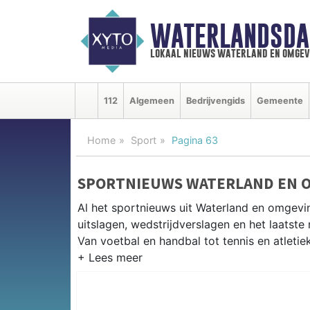
WATERLANDSDA
lokaal nieuws waterland en omgev
112
Algemeen
Bedrijvengids
Gemeente
Home
Sport
Pagina 63
SPORTNIEUWS WATERLAND EN 
Al het sportnieuws uit Waterland en omgevi
uitslagen, wedstrijdverslagen en het laatst
Van voetbal en handbal tot tennis en atletie
LOKALE SPORT WATERLAND
Van VV Monnickendam en SV Broek in Waterl