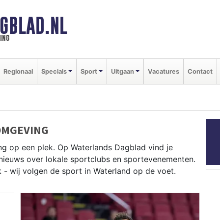
GBLAD.NL
ing
Regionaal
Specials
Sport
Uitgaan
Vacatures
Contact
OMGEVING
ng op een plek. Op Waterlands Dagblad vind je
e nieuws over lokale sportclubs en sportevenementen.
k - wij volgen de sport in Waterland op de voet.
and tot zeilen op het Markermeer en fietsen door