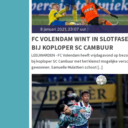
8 januari 2021, 23:07 uur
|
FC VOLENDAM WINT IN SLOTFAS
BIJ KOPLOPER SC CAMBUUR
LEEUWARDEN - FC Volendam heeft vrijdagavond op bez
bij koploper SC Cambuur met het kleinst mogelijke versc
gewonnen. Samuelle Mulattieri schoot [...]