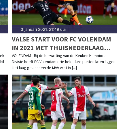
3 januari 2021, 21:49 uur
|
E
VALSE START VOOR FC VOLENDAM
IN 2021 MET THUISNEDERLAAG
TEGEN LAAGVLIEGER MVV
oek
VOLENDAM - Bij de hervatting van de Keuken Kampioen
hil
Divisie heeft FC Volendam drie hele dure punten laten liggen.
Het laag geklasseerde MVV wist in [...]