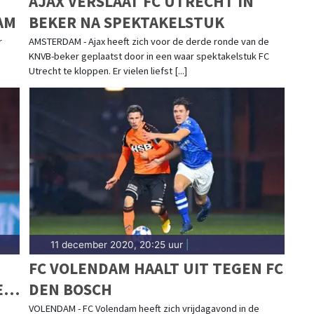
AJAX VERSLAAT FC UTRECHT IN
AM
BEKER NA SPEKTAKELSTUK
r
AMSTERDAM - Ajax heeft zich voor de derde ronde van de
KNVB-beker geplaatst door in een waar spektakelstuk FC
Utrecht te kloppen. Er vielen liefst [...]
11 december 2020, 20:25 uur
|
FC VOLENDAM HAALT UIT TEGEN FC
E
DEN BOSCH
VOLENDAM - FC Volendam heeft zich vrijdagavond in de