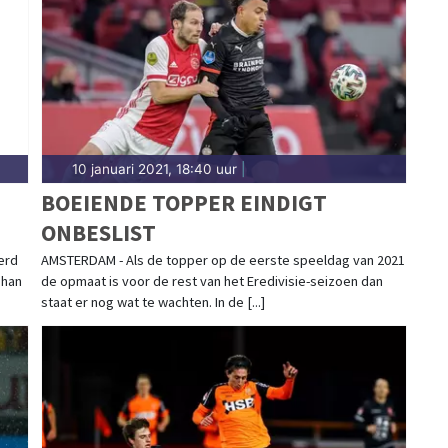
ort in Waterland past bij de natuur. Blijf op de
aties in Waterland.
10 januari 2021, 18:40 uur
|
BOEIENDE TOPPER EINDIGT
ONBESLIST
erd
AMSTERDAM - Als de topper op de eerste speeldag van 2021
ohan
de opmaat is voor de rest van het Eredivisie-seizoen dan
staat er nog wat te wachten. In de [...]