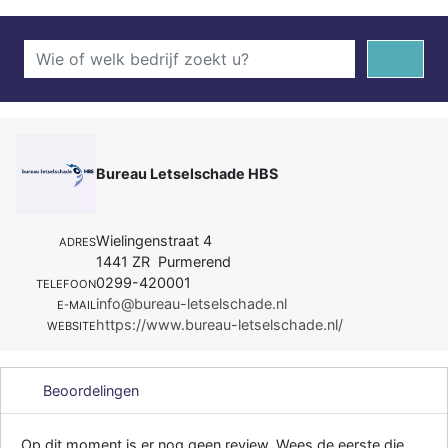
Bureau Letselschade HBS
Wielingenstraat 4
ADRES
1441 ZR Purmerend
0299-420001
TELEFOON
info@bureau-letselschade.nl
E-MAIL
https://www.bureau-letselschade.nl/
WEBSITE
Beoordelingen
Op dit moment is er nog geen review. Wees de eerste die