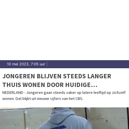
10 mei 2023, 7:05 uur
|
JONGEREN BLIJVEN STEEDS LANGER
THUIS WONEN DOOR HUIDIGE
HUIZENMARKT EN SCHULDENLAST
NEDERLAND - Jongeren gaan steeds vaker op latere leeftijd op zichzelf
wonen. Dat blijkt uit nieuwe cijfers van het CBS.