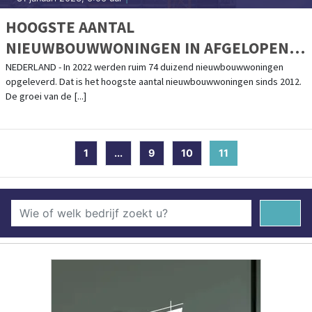
HOOGSTE AANTAL
NIEUWBOUWWONINGEN IN AFGELOPEN
DECENNIUM
NEDERLAND - In 2022 werden ruim 74 duizend nieuwbouwwoningen
opgeleverd. Dat is het hoogste aantal nieuwbouwwoningen sinds 2012.
De groei van de [...]
1
...
9
10
11
(current)