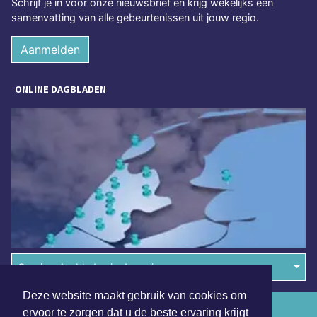
Schrijf je in voor onze nieuwsbrief en krijg wekelijks een
samenvatting van alle gebeurtenissen uit jouw regio.
Aanmelden
ONLINE DAGBLADEN
Overige dagbladen in de regio
Deze website maakt gebruik van cookies om
Algemene voorwaarden
ervoor te zorgen dat u de beste ervaring krijgt