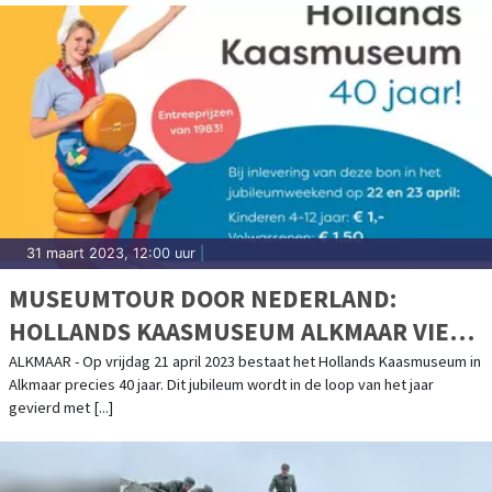
31 maart 2023, 12:00 uur
|
MUSEUMTOUR DOOR NEDERLAND:
HOLLANDS KAASMUSEUM ALKMAAR VIERT
40-JARIG JUBILEUM
ALKMAAR - Op vrijdag 21 april 2023 bestaat het Hollands Kaasmuseum in
Alkmaar precies 40 jaar. Dit jubileum wordt in de loop van het jaar
gevierd met [...]