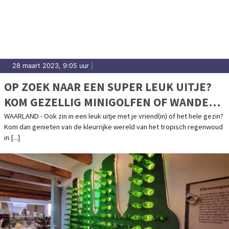
28 maart 2023, 9:05 uur
|
OP ZOEK NAAR EEN SUPER LEUK UITJE?
KOM GEZELLIG MINIGOLFEN OF WANDEL
TUSSEN DE MOOISTE VLINDERS !
WAARLAND - Ook zin in een leuk uitje met je vriend(in) of het hele gezin?
Kom dan genieten van de kleurrijke wereld van het tropisch regenwoud
in [...]