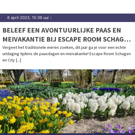
6 april 2023, 15:39 uur
|
BELEEF EEN AVONTUURLIJKE PAAS EN
MEIVAKANTIE BIJ ESCAPE ROOM SCHAGEN
& CITY ADVENTURES!
Vergeet het traditionele eieren zoeken, dit jaar ga je voor een echte
uitdaging tijdens de paasdagen en meivakantie! Escape Room Schagen
en City [...]