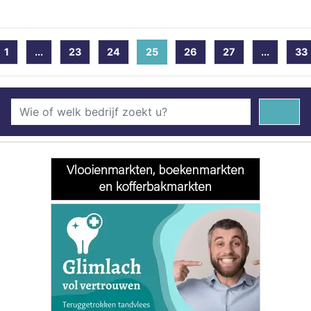
1
...
23
24
25
(current)
26
27
...
33