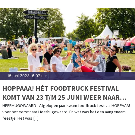
15 juni 2023, 6:07 uur
|
HOPPAAA! HÉT FOODTRUCK FESTIVAL
KOMT VAN 23 T/M 25 JUNI WEER NAAR
HEERHUGOWAARD
HEERHUGOWAARD - Afgelopen jaar kwam foodtruck festival HOPPAAA!
voor het eerst naar Heerhugowaard. En wat was het een aangenaam
feestje. Het was [...]