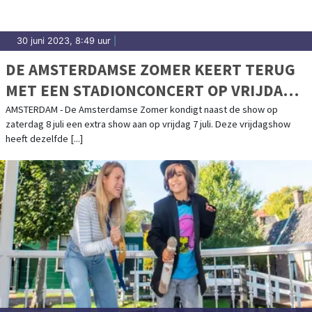
30 juni 2023, 8:49 uur
|
DE AMSTERDAMSE ZOMER KEERT TERUG
MET EEN STADIONCONCERT OP VRIJDAG 7
JULI EN ZATERDAG 8 JULI 2023!
AMSTERDAM - De Amsterdamse Zomer kondigt naast de show op
zaterdag 8 juli een extra show aan op vrijdag 7 juli. Deze vrijdagshow
heeft dezelfde [...]