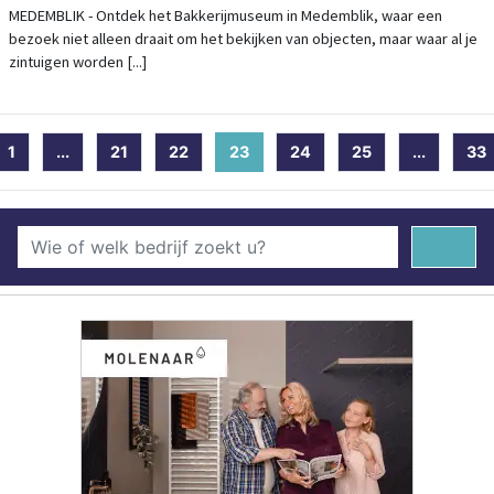
MEDEMBLIK - Ontdek het Bakkerijmuseum in Medemblik, waar een
bezoek niet alleen draait om het bekijken van objecten, maar waar al je
zintuigen worden [...]
1
...
21
22
23
(current)
24
25
...
33