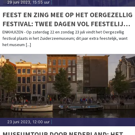
29 juni 2023, 15:55 uur
|
FEEST EN ZING MEE OP HET OERGEZELLIG
FESTIVAL: TWEE DAGEN VOL FEESTELIJKE
ACTIVITEITEN, OPTREDENS EN
ENKHUIZEN - Op zaterdag 22 en zondag 23 juli vindt het Oergezellig
festival plaats in het Zuiderzeemuseum; dit jaar extra feestelijk, want
LEKKERNIJEN
het museum [...]
23 juni 2023, 12:00 uur
|
MUSEUMTOUR DOOR NEDERLAND: HET