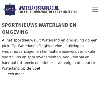
WATERLANDSDAGBLAD.NL
lokaal nieuws waterland en omgeving
SPORTNIEUWS WATERLAND EN
OMGEVING
Al het sportnieuws uit Waterland en omgeving op een
plek. Op Waterlands Dagblad vind je uitslagen,
wedstrijdverslagen en het laatste nieuws over lokale
sportclubs en sportevenementen. Van voetbal en
handbal tot tennis en atletiek - wij volgen de sport in
Waterland op de voet.
LOKALE SPORT WATERLAND
Van VV Monnickendam en SV Broek in Waterland tot
zeilen op het Markermeer en fietsen door het groene
Waterlandse polderlandschap — sport in Waterland past
bij de natuur. Blijf op de hoogte van alle sportieve