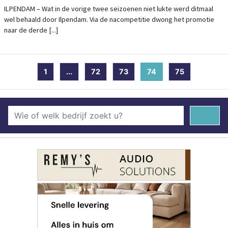
ILPENDAM – Wat in de vorige twee seizoenen niet lukte werd ditmaal
wel behaald door Ilpendam. Via de nacompetitie dwong het promotie
naar de derde [...]
1
...
72
73
74
(current)
75