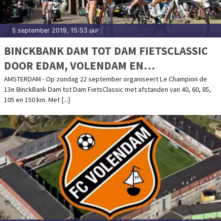
5 september 2019, 15:53 uur
|
BINCKBANK DAM TOT DAM FIETSCLASSIC
DOOR EDAM, VOLENDAM EN
MONNICKENDAM
AMSTERDAM - Op zondag 22 september organiseert Le Champion de
13e BinckBank Dam tot Dam FietsClassic met afstanden van 40, 60, 85,
105 en 150 km. Met [...]