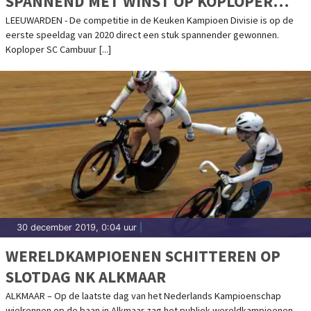
SPANNEND MET WINST OP KOPLOPER
CAMBUUR
LEEUWARDEN - De competitie in de Keuken Kampioen Divisie is op de
eerste speeldag van 2020 direct een stuk spannender gewonnen.
Koploper SC Cambuur [...]
30 december 2019, 0:04 uur
|
WERELDKAMPIOENEN SCHITTEREN OP
SLOTDAG NK ALKMAAR
ALKMAAR – Op de laatste dag van het Nederlands Kampioenschap
wielrennen op de baan in Alkmaar zag het publiek wereldkampioenen