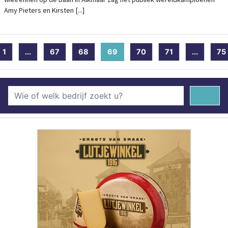
Amy Pieters en Kirsten [...]
1
...
67
68
69
(current)
70
71
...
75