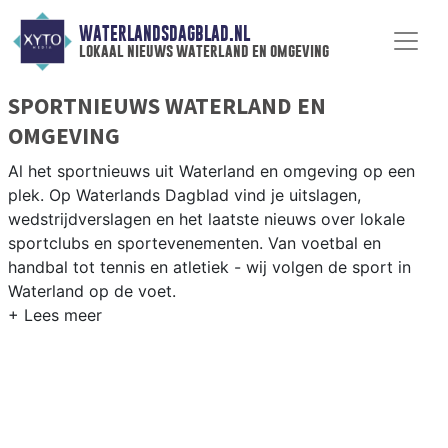
WATERLANDSDAGBLAD.NL
lokaal nieuws waterland en omgeving
SPORTNIEUWS WATERLAND EN
OMGEVING
Al het sportnieuws uit Waterland en omgeving op een
plek. Op Waterlands Dagblad vind je uitslagen,
wedstrijdverslagen en het laatste nieuws over lokale
sportclubs en sportevenementen. Van voetbal en
handbal tot tennis en atletiek - wij volgen de sport in
Waterland op de voet.
LOKALE SPORT WATERLAND
Van VV Monnickendam en SV Broek in Waterland tot
zeilen op het Markermeer en fietsen door het groene
Waterlandse polderlandschap — sport in Waterland past
bij de natuur. Blijf op de hoogte van alle sportieve