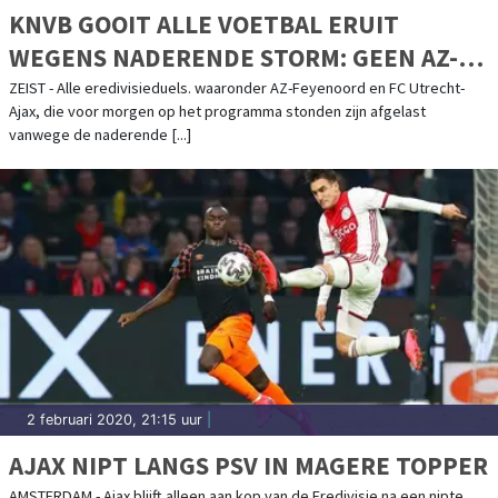
KNVB GOOIT ALLE VOETBAL ERUIT
WEGENS NADERENDE STORM: GEEN AZ-
FEYENOORD EN FC UTRECHT-AJAX
ZEIST - Alle eredivisieduels. waaronder AZ-Feyenoord en FC Utrecht-
Ajax, die voor morgen op het programma stonden zijn afgelast
vanwege de naderende [...]
2 februari 2020, 21:15 uur
|
AJAX NIPT LANGS PSV IN MAGERE TOPPER
AMSTERDAM - Ajax blijft alleen aan kop van de Eredivisie na een nipte