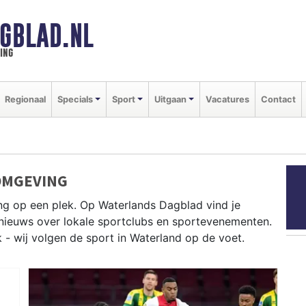
GBLAD.NL
ing
Regionaal
Specials
Sport
Uitgaan
Vacatures
Contact
OMGEVING
ng op een plek. Op Waterlands Dagblad vind je
e nieuws over lokale sportclubs en sportevenementen.
k - wij volgen de sport in Waterland op de voet.
and tot zeilen op het Markermeer en fietsen door