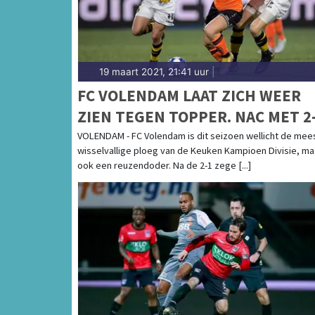
19 maart 2021, 21:41 uur
|
FC VOLENDAM LAAT ZICH WEER
ZIEN TEGEN TOPPER. NAC MET 2
GEKLOPT
VOLENDAM - FC Volendam is dit seizoen wellicht de mee
wisselvallige ploeg van de Keuken Kampioen Divisie, ma
ook een reuzendoder. Na de 2-1 zege [...]