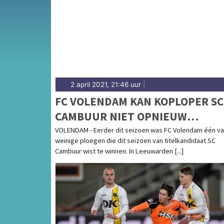
het groene Waterlandse polderlandschap — sp
hoogte van alle sportieve uitslagen en prest
2 april 2021, 21:46 uur
|
FC VOLENDAM KAN KOPLOPER SC
CAMBUUR NIET OPNIEUW
VERRASSEN
VOLENDAM - Eerder dit seizoen was FC Volendam één va
weinige ploegen die dit seizoen van titelkandidaat SC
Cambuur wist te winnen. In Leeuwarden [...]