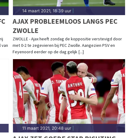
14 maart 2021, 18:39 uur
|
FC
AJAX PROBLEEMLOOS LANGS PEC
ZWOLLE
ij
ZWOLLE - Ajax heeft zondag de koppositie verstevigd door
l van
met 0-2 te zegevieren bij PEC Zwolle. Aangezien PSV en
Feyenoord eerder op de dag gelijk [...]
11 maart 2021, 20:48 uur
|