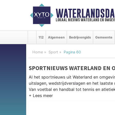
WATERLANDSDA
lokaal nieuws waterland en omgev
112
Algemeen
Bedrijvengids
Gemeente
Home
Sport
Pagina 60
SPORTNIEUWS WATERLAND EN 
Al het sportnieuws uit Waterland en omgevi
uitslagen, wedstrijdverslagen en het laatst
Van voetbal en handbal tot tennis en atletie
LOKALE SPORT WATERLAND
Van VV Monnickendam en SV Broek in Waterl