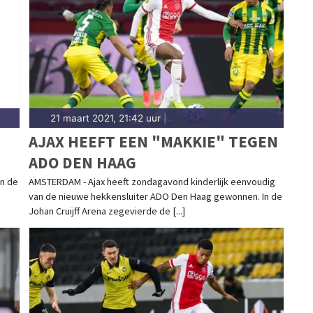
ort in Waterland past bij de natuur. Blijf op de
aties in Waterland.
21 maart 2021, 21:42 uur
|
AJAX HEEFT EEN "MAKKIE" TEGEN
ADO DEN HAAG
n de
AMSTERDAM - Ajax heeft zondagavond kinderlijk eenvoudig
van de nieuwe hekkensluiter ADO Den Haag gewonnen. In de
Johan Cruijff Arena zegevierde de [...]