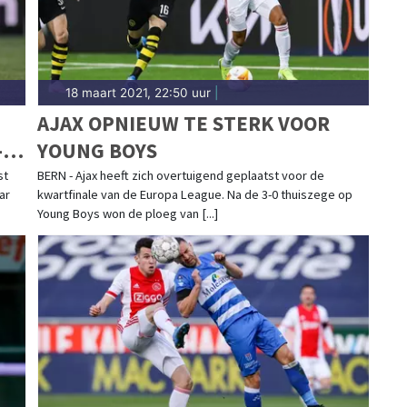
18 maart 2021, 22:50 uur
|
AJAX OPNIEUW TE STERK VOOR
-1
YOUNG BOYS
st
BERN - Ajax heeft zich overtuigend geplaatst voor de
ar
kwartfinale van de Europa League. Na de 3-0 thuiszege op
Young Boys won de ploeg van [...]