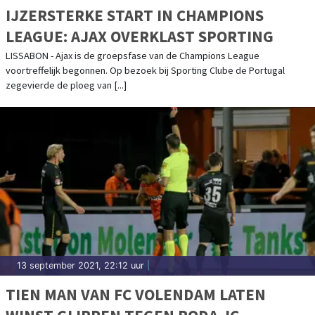
IJZERSTERKE START IN CHAMPIONS
LEAGUE: AJAX OVERKLAST SPORTING
LISSABON - Ajax is de groepsfase van de Champions League
voortreffelijk begonnen. Op bezoek bij Sporting Clube de Portugal
zegevierde de ploeg van [...]
13 september 2021, 22:12 uur
|
TIEN MAN VAN FC VOLENDAM LATEN