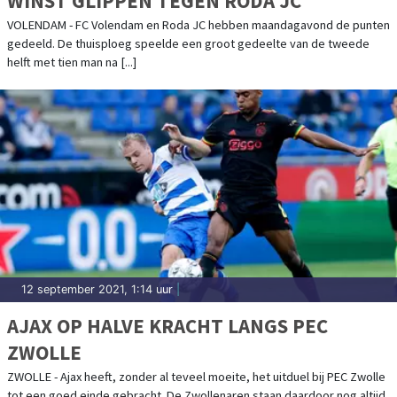
WINST GLIPPEN TEGEN RODA JC
VOLENDAM - FC Volendam en Roda JC hebben maandagavond de punten
gedeeld. De thuisploeg speelde een groot gedeelte van de tweede
helft met tien man na [...]
12 september 2021, 1:14 uur
|
AJAX OP HALVE KRACHT LANGS PEC
ZWOLLE
ZWOLLE - Ajax heeft, zonder al teveel moeite, het uitduel bij PEC Zwolle
tot een goed einde gebracht. De Zwollenaren staan daardoor nog altijd