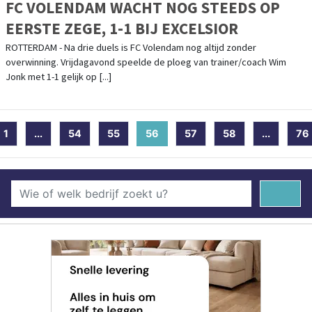
FC VOLENDAM WACHT NOG STEEDS OP
EERSTE ZEGE, 1-1 BIJ EXCELSIOR
ROTTERDAM - Na drie duels is FC Volendam nog altijd zonder
overwinning. Vrijdagavond speelde de ploeg van trainer/coach Wim
Jonk met 1-1 gelijk op [...]
1
...
54
55
56
(current)
57
58
...
76