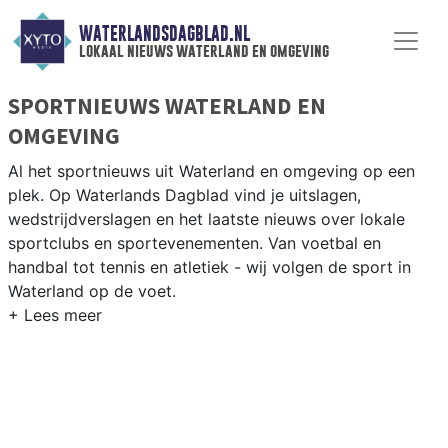
WATERLANDSDAGBLAD.NL
lokaal nieuws waterland en omgeving
SPORTNIEUWS WATERLAND EN
OMGEVING
Al het sportnieuws uit Waterland en omgeving op een
plek. Op Waterlands Dagblad vind je uitslagen,
wedstrijdverslagen en het laatste nieuws over lokale
sportclubs en sportevenementen. Van voetbal en
handbal tot tennis en atletiek - wij volgen de sport in
Waterland op de voet.
LOKALE SPORT WATERLAND
Van VV Monnickendam en SV Broek in Waterland tot
zeilen op het Markermeer en fietsen door het groene
Waterlandse polderlandschap — sport in Waterland past
bij de natuur. Blijf op de hoogte van alle sportieve