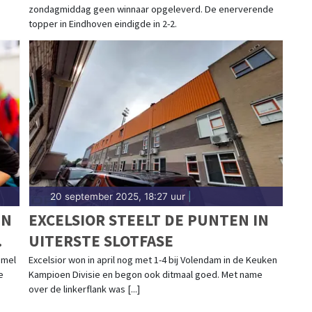
zondagmiddag geen winnaar opgeleverd. De enerverende
topper in Eindhoven eindigde in 2-2.
20 september 2025, 18:27 uur
|
EN
EXCELSIOR STEELT DE PUNTEN IN
UITERSTE SLOTFASE
emel
Excelsior won in april nog met 1-4 bij Volendam in de Keuken
e
Kampioen Divisie en begon ook ditmaal goed. Met name
over de linkerflank was [...]