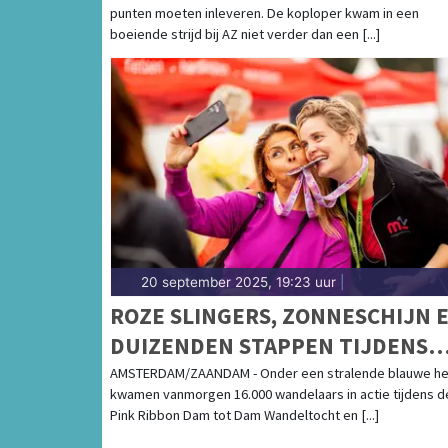
punten moeten inleveren. De koploper kwam in een
boeiende strijd bij AZ niet verder dan een [...]
20 september 2025, 19:23 uur
|
ROZE SLINGERS, ZONNESCHIJN 
DUIZENDEN STAPPEN TIJDENS
PINK RIBBON DAM TOT DAM
AMSTERDAM/ZAANDAM - Onder een stralende blauwe h
kwamen vanmorgen 16.000 wandelaars in actie tijdens d
WANDELTOCHT
Pink Ribbon Dam tot Dam Wandeltocht en [...]