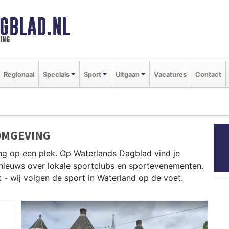
GBLAD.NL
ing
Regionaal
Specials
Sport
Uitgaan
Vacatures
Contact
OMGEVING
ng op een plek. Op Waterlands Dagblad vind je
e nieuws over lokale sportclubs en sportevenementen.
k - wij volgen de sport in Waterland op de voet.
and tot zeilen op het Markermeer en fietsen door