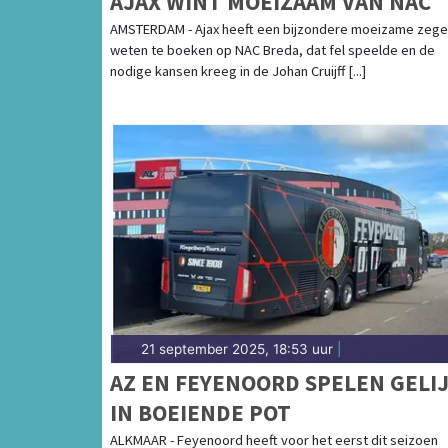
AJAX WINT MOEIZAAM VAN NAC
AMSTERDAM - Ajax heeft een bijzondere moeizame zege
weten te boeken op NAC Breda, dat fel speelde en de
nodige kansen kreeg in de Johan Cruijff [...]
21 september 2025, 18:53 uur
|
AZ EN FEYENOORD SPELEN GELI
IN BOEIENDE POT
ALKMAAR - Feyenoord heeft voor het eerst dit seizoen