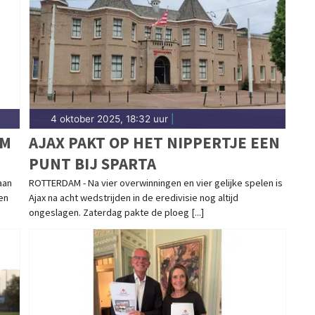
ort in Waterland past bij de natuur. Blijf op de
aties in Waterland.
4 oktober 2025, 18:32 uur
|
AM
AJAX PAKT OP HET NIPPERTJE EEN
PUNT BIJ SPARTA
aan
ROTTERDAM - Na vier overwinningen en vier gelijke spelen is
en
Ajax na acht wedstrijden in de eredivisie nog altijd
ongeslagen. Zaterdag pakte de ploeg [...]