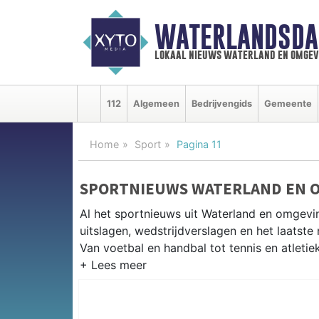
WATERLANDSDA
lokaal nieuws waterland en omgev
112
Algemeen
Bedrijvengids
Gemeente
Home
Sport
Pagina 11
SPORTNIEUWS WATERLAND EN 
Al het sportnieuws uit Waterland en omgevi
uitslagen, wedstrijdverslagen en het laatst
Van voetbal en handbal tot tennis en atletie
LOKALE SPORT WATERLAND
Van VV Monnickendam en SV Broek in Waterl