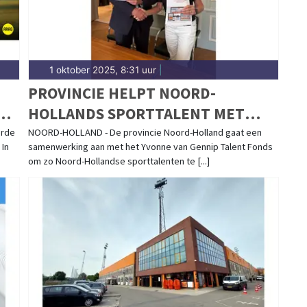
1 oktober 2025, 8:31 uur
|
PROVINCIE HELPT NOORD-
ER
HOLLANDS SPORTTALENT MET
SAMENWERKING YVONNE VAN
erde
NOORD-HOLLAND - De provincie Noord-Holland gaat een
 In
samenwerking aan met het Yvonne van Gennip Talent Fonds
GENNIP TALENT FONDS
om zo Noord-Hollandse sporttalenten te [...]