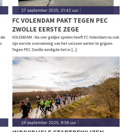
27 september 2025, 21:42 uur
|
FC VOLENDAM PAKT TEGEN PEC
ZWOLLE EERSTE ZEGE
ede
VOLENDAM - Na vier gelijke spelen heeft FC Volendam nu ook
os
zijn eerste overwinning van het seizoen weten te grijpen.
Tegen PEC Zwolle eindigde het in [...]
26 september 2025, 9:59 uur
|