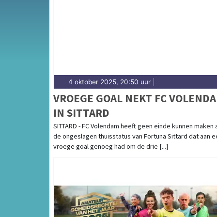
het groene Waterlandse polderlandschap — sp
hoogte van alle sportieve uitslagen en prest
4 oktober 2025, 20:50 uur
|
VROEGE GOAL NEKT FC VOLEND
IN SITTARD
SITTARD - FC Volendam heeft geen einde kunnen maken 
de ongeslagen thuisstatus van Fortuna Sittard dat aan e
vroege goal genoeg had om de drie [...]