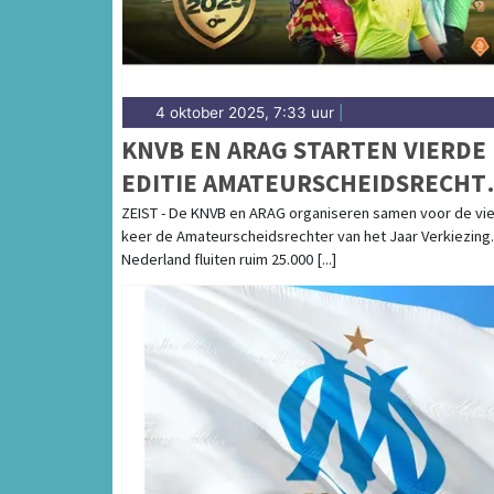
4 oktober 2025, 7:33 uur
|
KNVB EN ARAG STARTEN VIERDE
EDITIE AMATEURSCHEIDSRECHT
VAN HET JAAR VERKIEZING
ZEIST - De KNVB en ARAG organiseren samen voor de vi
keer de Amateurscheidsrechter van het Jaar Verkiezing.
Nederland fluiten ruim 25.000 [...]