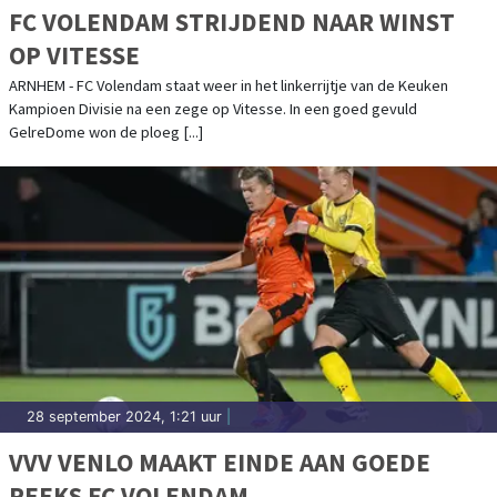
FC VOLENDAM STRIJDEND NAAR WINST
OP VITESSE
ARNHEM - FC Volendam staat weer in het linkerrijtje van de Keuken
Kampioen Divisie na een zege op Vitesse. In een goed gevuld
GelreDome won de ploeg [...]
28 september 2024, 1:21 uur
|
VVV VENLO MAAKT EINDE AAN GOEDE
REEKS FC VOLENDAM