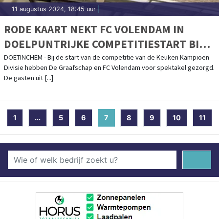
11 augustus 2024, 18:45 uur
|
RODE KAART NEKT FC VOLENDAM IN
DOELPUNTRIJKE COMPETITIESTART BIJ
DE GRAAFSCHAP
DOETINCHEM - Bij de start van de competitie van de Keuken Kampioen
Divisie hebben De Graafschap en FC Volendam voor spektakel gezorgd.
De gasten uit [...]
1
...
5
6
7
(current)
8
9
10
11