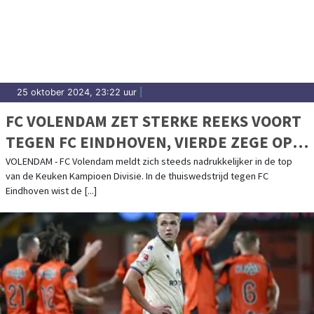
25 oktober 2024, 23:22 uur
|
FC VOLENDAM ZET STERKE REEKS VOORT
TEGEN FC EINDHOVEN, VIERDE ZEGE OP
RIJ
VOLENDAM - FC Volendam meldt zich steeds nadrukkelijker in de top
van de Keuken Kampioen Divisie. In de thuiswedstrijd tegen FC
Eindhoven wist de [...]