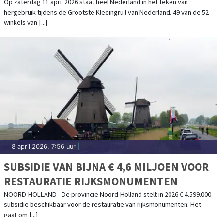
KLEDINGRUILACTIE
Op zaterdag 11 april 2026 staat heel Nederland in het teken van
hergebruik tijdens de Grootste Kledingruil van Nederland. 49 van de 52
winkels van [...]
8 april 2026, 7:56 uur
|
SUBSIDIE VAN BIJNA € 4,6 MILJOEN VOOR
RESTAURATIE RIJKSMONUMENTEN
NOORD-HOLLAND - De provincie Noord-Holland stelt in 2026 € 4.599.000
subsidie beschikbaar voor de restauratie van rijksmonumenten. Het
gaat om [...]