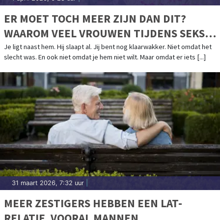
ER MOET TOCH MEER ZIJN DAN DIT?
WAAROM VEEL VROUWEN TIJDENS SEKS
AFHAKEN
Je ligt naast hem. Hij slaapt al. Jij bent nog klaarwakker. Niet omdat het
slecht was. En ook niet omdat je hem niet wilt. Maar omdat er iets [...]
31 maart 2026, 7:32 uur
|
MEER ZESTIGERS HEBBEN EEN LAT-
RELATIE, VOORAL MANNEN