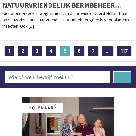
NATUURVRIENDELIJK BERMBEHEER
HELPT BIODIVERSITEIT VOORUIT
Nieuw onderzoek in wegbermen van de provincie Noord-Holland laat
opnieuw zien dat natuurvriendelijk bermbeheer goed is voor planten en
insecten. Ook [...]
1
2
3
4
5
(current)
6
7
...
117