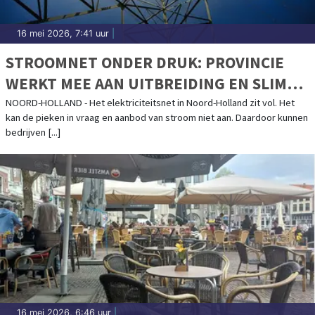
16 mei 2026, 7:41 uur
|
STROOMNET ONDER DRUK: PROVINCIE
WERKT MEE AAN UITBREIDING EN SLIM
GEBRUIK
NOORD-HOLLAND - Het elektriciteitsnet in Noord-Holland zit vol. Het
kan de pieken in vraag en aanbod van stroom niet aan. Daardoor kunnen
bedrijven [...]
16 mei 2026, 6:46 uur
|