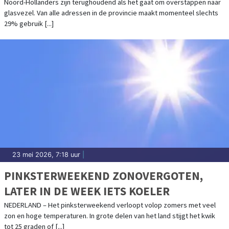
ADRESSEN IS ACTIEF
Noord-Hollanders zijn terughoudend als het gaat om overstappen naar
glasvezel. Van alle adressen in de provincie maakt momenteel slechts
29% gebruik [...]
23 mei 2026, 7:18 uur
|
PINKSTERWEEKEND ZONOVERGOTEN,
LATER IN DE WEEK IETS KOELER
NEDERLAND – Het pinksterweekend verloopt volop zomers met veel
zon en hoge temperaturen. In grote delen van het land stijgt het kwik
tot 25 graden of [...]