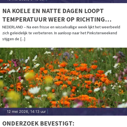
NA KOELE EN NATTE DAGEN LOOPT
TEMPERATUUR WEER OP RICHTING
ZOMERSE WAARDEN
NEDERLAND – Na een frisse en wisselvallige week lijkt het weerbeeld
zich geleidelijk te verbeteren. In aanloop naar het Pinksterweekend
stijgen de [...]
12 mei 2026, 14:13 uur
|
ONDERZOEK BEVESTIGT: