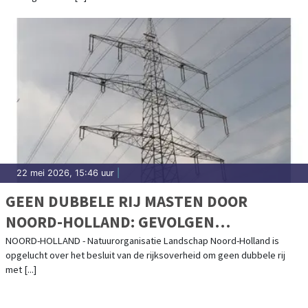
22 mei 2026, 15:46 uur
|
GEEN DUBBELE RIJ MASTEN DOOR
NOORD-HOLLAND: GEVOLGEN
AANLANDING KABELS UIT NOORDZEE ZIJN
NOORD-HOLLAND - Natuurorganisatie Landschap Noord-Holland is
opgelucht over het besluit van de rijksoverheid om geen dubbele rij
BEPERKT
met [...]