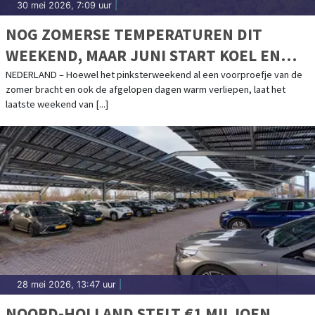
30 mei 2026, 7:09 uur
|
NOG ZOMERSE TEMPERATUREN DIT
WEEKEND, MAAR JUNI START KOEL EN
WISSELVALLIG
NEDERLAND – Hoewel het pinksterweekend al een voorproefje van de
zomer bracht en ook de afgelopen dagen warm verliepen, laat het
laatste weekend van [...]
28 mei 2026, 13:47 uur
|
NOORD-HOLLAND STELT €1 MILJOEN