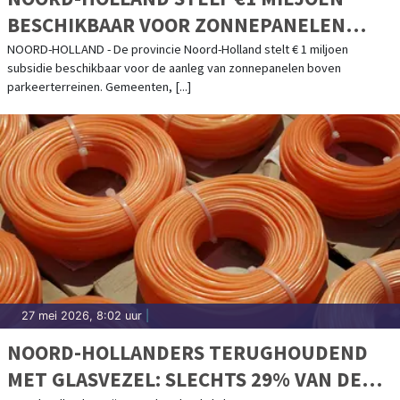
BESCHIKBAAR VOOR ZONNEPANELEN
BOVEN PARKEERTERREINEN
NOORD-HOLLAND - De provincie Noord-Holland stelt € 1 miljoen
subsidie beschikbaar voor de aanleg van zonnepanelen boven
parkeerterreinen. Gemeenten, [...]
27 mei 2026, 8:02 uur
|
NOORD-HOLLANDERS TERUGHOUDEND
MET GLASVEZEL: SLECHTS 29% VAN DE