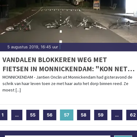
5 augustus 2019, 16:45 uur
|
VANDALEN BLOKKEREN WEG MET
FIETSEN IN MONNICKENDAM: "KON NET
OP TIJD REMMEN"
MONNICKENDAM - Jantien Onclin uit Monnickendam had gisteravond de
schrik van haar leven toen ze met haar auto het dorp binnen reed. Ze
moest [...]
1
...
55
56
57
(current)
58
59
...
62