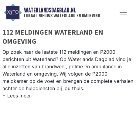
WATERLANDSDAGBLAD.NL
lokaal nieuws waterland en omgeving
112 MELDINGEN WATERLAND EN
OMGEVING
Op zoek naar de laatste 112 meldingen en P2000
berichten uit Waterland? Op Waterlands Dagblad vind je
alle inzetten van brandweer, politie en ambulance in
Waterland en omgeving. Wij volgen de P2000
meldkamer op de voet en brengen de complete verhalen
achter de hulpdiensten bij jou thuis.
P2000 MELDINGEN WATERLAND
Van incidenten op de N247 en de N235 tot meldingen in
Monnickendam, Broek in Waterland, Marken en Ilpendam
— onze redactie volgt het 112-nieuws in Waterland.