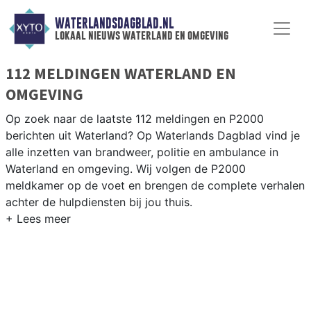
WATERLANDSDAGBLAD.NL
lokaal nieuws waterland en omgeving
112 MELDINGEN WATERLAND EN
OMGEVING
Op zoek naar de laatste 112 meldingen en P2000
berichten uit Waterland? Op Waterlands Dagblad vind je
alle inzetten van brandweer, politie en ambulance in
Waterland en omgeving. Wij volgen de P2000
meldkamer op de voet en brengen de complete verhalen
achter de hulpdiensten bij jou thuis.
P2000 MELDINGEN WATERLAND
Van incidenten op de N247 en de N235 tot meldingen in
Monnickendam, Broek in Waterland, Marken en Ilpendam
— onze redactie volgt het 112-nieuws in Waterland.