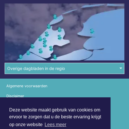
Overige dagbladen in de regio
Algemene voorwaarden
Disclaimer
Privacy Statement
Deze website maakt gebruik van cookies om
ervoor te zorgen dat u de beste ervaring krijgt
Copyright (c) 2026 | Waterlandsdagblad.nl - Alle rechten
voorbehouden
op onze website
Lees meer