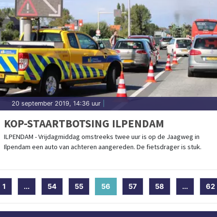
20 september 2019, 14:36 uur
|
KOP-STAARTBOTSING ILPENDAM
ILPENDAM - Vrijdagmiddag omstreeks twee uur is op de Jaagweg in
Ilpendam een auto van achteren aangereden. De fietsdrager is stuk.
1
...
54
55
56
(current)
57
58
...
62