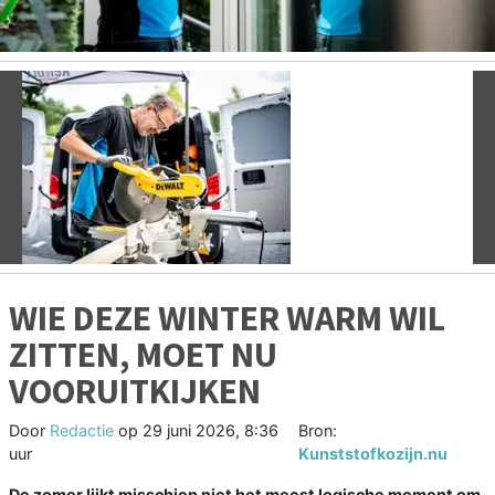
Vorige
V
WIE DEZE WINTER WARM WIL
ZITTEN, MOET NU
VOORUITKIJKEN
Door
Redactie
op
29 juni 2026, 8:36
Bron:
uur
Kunststofkozijn.nu
De zomer lijkt misschien niet het meest logische moment om