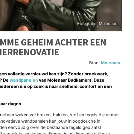
IMME GEHEIM ACHTER EEN
MERRENOVATIE
Bron:
Molenaar
dagen volledig vernieuwd kan zijn? Zonder breekwerk,
m? De
wandpanelen
van Molenaar Badkamers. Deze
 iedereen die op zoek is naar snelheid, comfort en een
paar dagen
snel aan weken vol breken, hakken, stof en tegels die er met
 innovatieve wandpanelen kan jouw inloopdouche in
en eenvoudig over de bestaande tegels geplaatst,
 Zo maak je van jouw badkamer in no-time een stijlvolle,