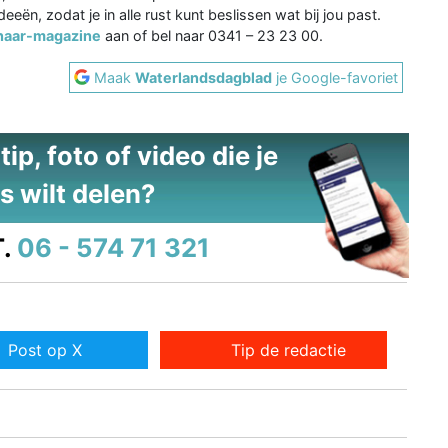
ën, zodat je in alle rust kunt beslissen wat bij jou past.
enaar-magazine
aan of bel naar 0341 – 23 23 00.
Maak
Waterlandsdagblad
je Google-favoriet
ip, foto of video die je
s wilt delen?
.
06 - 574 71 321
Post op X
Tip de redactie