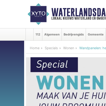
WATERLANDSDA
lokaal nieuws waterland en omgev
112
Algemeen
Bedrijvengids
Gemeente
Home
Specials
Wonen
Wandpanelen: he