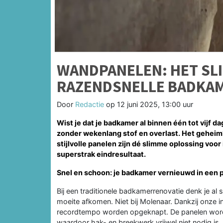
WANDPANELEN: HET SL
RAZENDSNELLE BADKA
Door
Redactie
op
12 juni 2025, 13:00 uur
Wist je dat je badkamer al binnen één tot vijf 
zonder wekenlang stof en overlast. Het gehei
stijlvolle panelen zijn dé slimme oplossing voor
superstrak eindresultaat.
Snel en schoon: je badkamer vernieuwd in een 
Bij een traditionele badkamerrenovatie denk je al 
moeite afkomen. Niet bij Molenaar. Dankzij onze
recordtempo worden opgeknapt. De panelen word
waardoor hak- en breekwerk vrijwel niet nodig is.