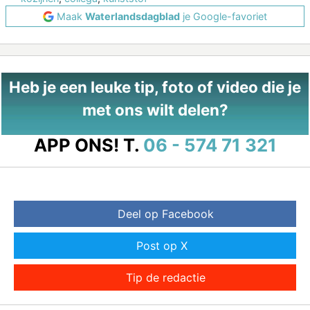
Maak
Waterlandsdagblad
je Google-favoriet
Heb je een leuke tip, foto of video die je
met ons wilt delen?
APP ONS!
T.
06 - 574 71 321
Deel op Facebook
Post op X
Tip de redactie