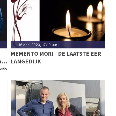
16 april 2020, 17:10 uur
|
MEMENTO MORI - DE LAATSTE EER
A
LANGEDIJK
AN
 oude