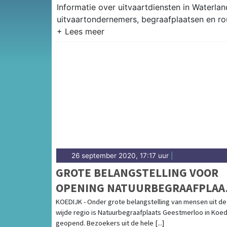
Informatie over uitvaartdiensten in Waterla
uitvaartondernemers, begraafplaatsen en ro
26 september 2020, 17:17 uur
|
GROTE BELANGSTELLING VOOR
OPENING NATUURBEGRAAFPLAA
GEESTMERLOO
KOEDIJK - Onder grote belangstelling van mensen uit de
wijde regio is Natuurbegraafplaats Geestmerloo in Koed
geopend. Bezoekers uit de hele [...]