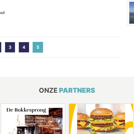
wil
3
4
5
(current)
ONZE
PARTNERS