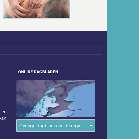
ONLINE DAGBLADEN
f en
van
.
Overige dagbladen in de regio