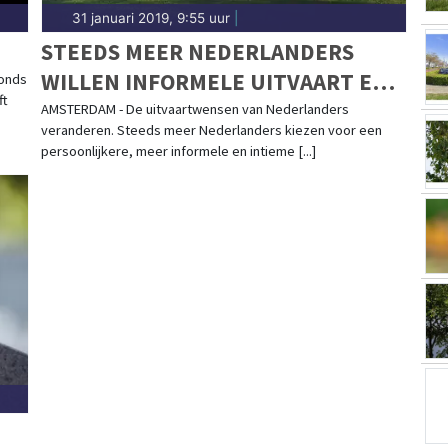
31 januari 2019, 9:55 uur
|
STEEDS MEER NEDERLANDERS
WILLEN INFORMELE UITVAART EN
vonds
ft
TOOST OP HET LEVEN
AMSTERDAM - De uitvaartwensen van Nederlanders
veranderen. Steeds meer Nederlanders kiezen voor een
persoonlijkere, meer informele en intieme [...]