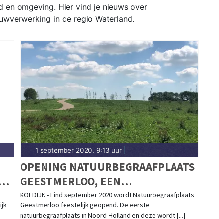
nd en omgeving. Hier vind je nieuws over
uwverwerking in de regio Waterland.
1 september 2020, 9:13 uur
|
OPENING NATUURBEGRAAFPLAATS
TS
GEESTMERLOO, EEN
EEUWIGDURENDE RUSTPLAATS IN
KOEDIJK - Eind september 2020 wordt Natuurbegraafplaats
ijk
Geestmerloo feestelijk geopend. De eerste
DE NATUUR
natuurbegraafplaats in Noord-Holland en deze wordt [...]