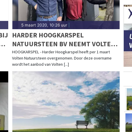
5 maart 2020, 10:26 uur
|
BIJ
HARDER HOOGKARSPEL
D
NATUURSTEEN BV NEEMT VOLTEN
NATUURSTEEN OVER
HOOGKARSPEL - Harder Hoogkarspel heeft per 1 maart
Volten Natuursteen overgenomen. Door deze overname
wordt het aanbod van Volten [...]