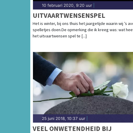
10 februari 2020, 9:20 uur
|
UITVAARTWENSENSPEL
Het is winter, bij ons thuis het jaargetijde waarin wij ’s a
spelletjes doen.De opmerking die ik kreeg was: wat hee
het uitvaartwensen spel te [...]
25 juni 2018, 10:37 uur
|
VEEL ONWETENDHEID BIJ