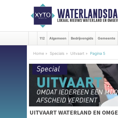
WATERLANDSDA
lokaal nieuws waterland en omgev
112
Algemeen
Bedrijvengids
Gemeente
Home
Specials
Uitvaart
Pagina 5
UITVAART WATERLAND EN OMGE