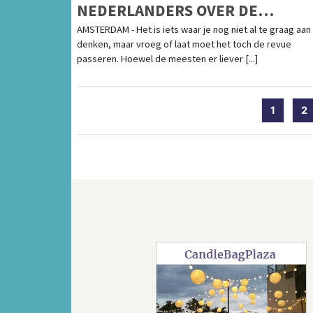
NEDERLANDERS OVER DE
UITVAARTWENSEN VAN HUN
AMSTERDAM - Het is iets waar je nog niet al te graag aan 
denken, maar vroeg of laat moet het toch de revue
PARTNER EN VRIENDEN
passeren. Hoewel de meesten er liever [...]
1
2
Vorige