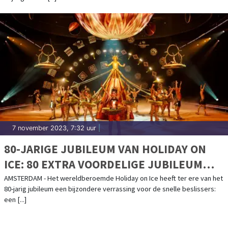
7 november 2023, 7:32 uur
|
80-JARIGE JUBILEUM VAN HOLIDAY ON
ICE: 80 EXTRA VOORDELIGE JUBILEUM
FAMILIETICKETS PER SHOW BESCHIKBAAR
AMSTERDAM - Het wereldberoemde Holiday on Ice heeft ter ere van het
80-jarig jubileum een bijzondere verrassing voor de snelle beslissers:
een [...]