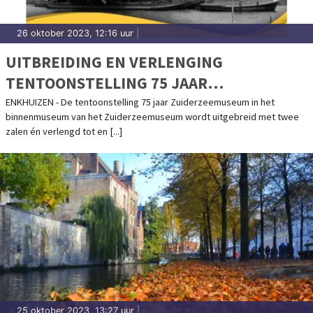
26 oktober 2023, 12:16 uur
|
UITBREIDING EN VERLENGING
TENTOONSTELLING 75 JAAR
ZUIDERZEEMUSEUM
ENKHUIZEN - De tentoonstelling 75 jaar Zuiderzeemuseum in het
binnenmuseum van het Zuiderzeemuseum wordt uitgebreid met twee
zalen én verlengd tot en [...]
25 oktober 2023, 13:27 uur
|