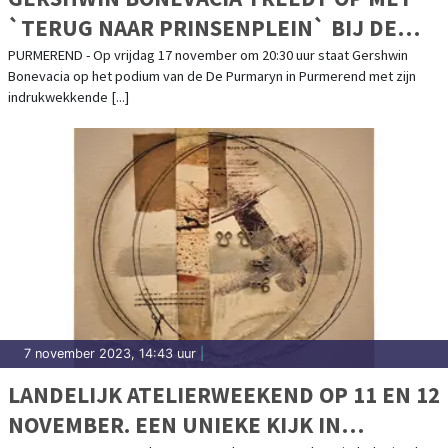
`TERUG NAAR PRINSENPLEIN` BIJ DE
PURMARYN
PURMEREND - Op vrijdag 17 november om 20:30 uur staat Gershwin
Bonevacia op het podium van de De Purmaryn in Purmerend met zijn
indrukwekkende [...]
7 november 2023, 14:43 uur
|
LANDELIJK ATELIERWEEKEND OP 11 EN 12
NOVEMBER. EEN UNIEKE KIJK IN