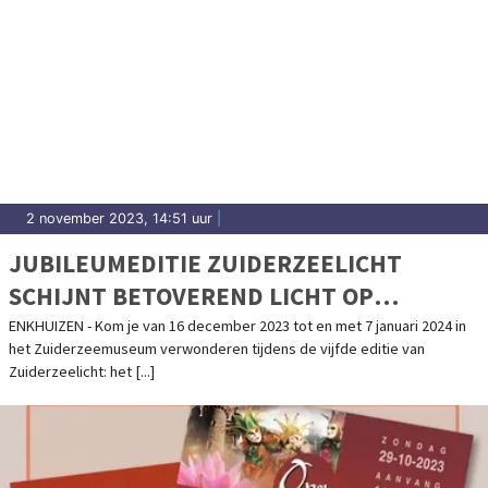
2 november 2023, 14:51 uur
|
JUBILEUMEDITIE ZUIDERZEELICHT
SCHIJNT BETOVEREND LICHT OP
VOLENDAM
ENKHUIZEN - Kom je van 16 december 2023 tot en met 7 januari 2024 in
het Zuiderzeemuseum verwonderen tijdens de vijfde editie van
Zuiderzeelicht: het [...]