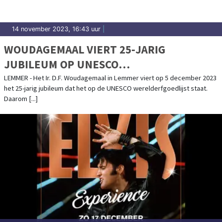
14 november 2023, 16:43 uur
|
WOUDAGEMAAL VIERT 25-JARIG
JUBILEUM OP UNESCO
WERELDERFGOEDLIJST
LEMMER - Het Ir. D.F. Woudagemaal in Lemmer viert op 5 december 2023
het 25-jarig jubileum dat het op de UNESCO werelderfgoedlijst staat.
Daarom [...]