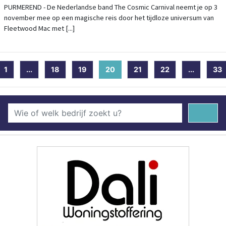
P3
PURMEREND - De Nederlandse band The Cosmic Carnival neemt je op 3
november mee op een magische reis door het tijdloze universum van
Fleetwood Mac met [...]
1
...
18
19
20
(current)
21
22
...
33