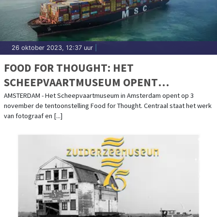
26 oktober 2023, 12:37 uur
|
FOOD FOR THOUGHT: HET
SCHEEPVAARTMUSEUM OPENT
TENTOONSTELLING OVER DE VERBORGEN
AMSTERDAM - Het Scheepvaartmuseum in Amsterdam opent op 3
november de tentoonstelling Food for Thought. Centraal staat het werk
WERELD ACHTER ONS VOEDSEL
van fotograaf en [...]