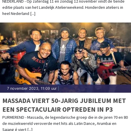
HONDERDEN ATELIERS DOOR HET HELE
NEDERLAND - Op zaterdag 11 en zondag 12 november vindt de tiende
editie plaats van het Landelijk Atelierweekend. Honderden ateliers in
LAND
heel Nederland [...]
7 november 2023, 11:09 uur
|
MASSADA VIERT 50-JARIG JUBILEUM MET
EEN SPECTACULAIR OPTREDEN IN P3
PURMEREND - Massada, de legendarische groep die in de jaren 70 en 80
de muziekwereld veroverde met hits als Latin Dance, Arumbai en
Sajang é viert [...]