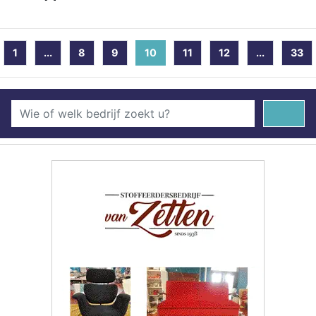
1
...
8
9
10
(current)
11
12
...
33