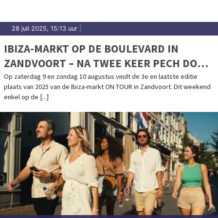
28 juli 2025, 15:13 uur
|
IBIZA-MARKT OP DE BOULEVARD IN
ZANDVOORT – NA TWEE KEER PECH DOOR
HET WEER GAAN WE VOOR EEN LAATSTE
Op zaterdag 9 en zondag 10 augustus vindt de 3e en laatste editie
plaats van 2025 van de Ibiza-markt ON TOUR in Zandvoort. Dit weekend
MOOI WEEKEND!
enkel op de [...]