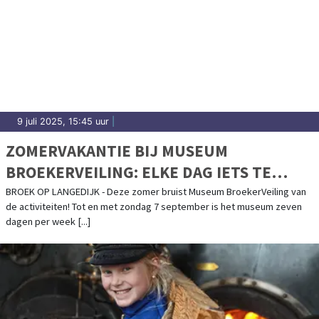
9 juli 2025, 15:45 uur
|
ZOMERVAKANTIE BIJ MUSEUM
BROEKERVEILING: ELKE DAG IETS TE
BELEVEN!
BROEK OP LANGEDIJK - Deze zomer bruist Museum BroekerVeiling van
de activiteiten! Tot en met zondag 7 september is het museum zeven
dagen per week [...]