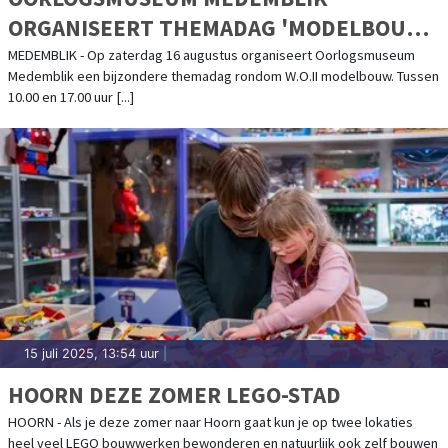
ORGANISEERT THEMADAG 'MODELBOUW'
- 16 AUGUSTUS 2025
MEDEMBLIK - Op zaterdag 16 augustus organiseert Oorlogsmuseum
Medemblik een bijzondere themadag rondom W.O.II modelbouw. Tussen
10.00 en 17.00 uur [...]
15 juli 2025, 13:54 uur
|
HOORN DEZE ZOMER LEGO-STAD
HOORN - Als je deze zomer naar Hoorn gaat kun je op twee lokaties
heel veel LEGO bouwwerken bewonderen en natuurlijk ook zelf bouwen