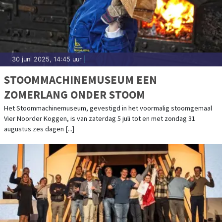
30 juni 2025, 14:45 uur
|
STOOMMACHINEMUSEUM EEN
ZOMERLANG ONDER STOOM
Het Stoommachinemuseum, gevestigd in het voormalig stoomgemaal
Vier Noorder Koggen, is van zaterdag 5 juli tot en met zondag 31
augustus zes dagen [...]