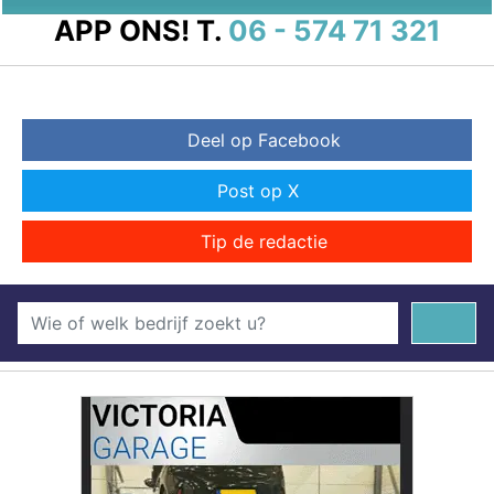
APP ONS!
T.
06 - 574 71 321
Deel op Facebook
Post op X
Tip de redactie