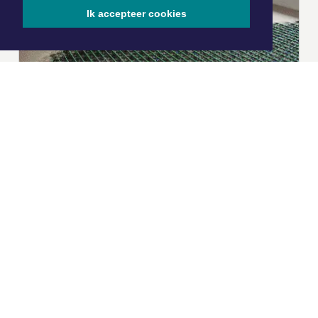
Ik accepteer cookies
|
Nieuws | Sport | Evenementen
Hoofdvestiging:
van Benthuizenlaan 1
1701 BZ Heerhugowaard
072 8200 600
redactie@xyto.nl
www.xyto.nl