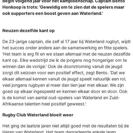
begin volgend jaar voor het kampioenschap. Captain Bento
Honkoop is trots: 'Geweldig om te zien dat de spelers maar
ook supporters een boost geven aan Waterland.'
Neuzen dezelfde kant op
De 23-jarige captain, die zelf al 17 jaar bij Waterland rugbyt, wijdt
het succes onder andere aan de samenwerking en fitte spelers.
'Het team is erg fit en we staan allemaal met de neuzen dezelfde
kant op. Elke wedstrijd zie ik de jongens nog hongeriger om te
winnen dan de vorige.' Ook de doorstroming vanuit de jeugd
zorgt dit seizoen voor een positief effect, zegt Bento. 'Dat we
elkaar allemaal kennen vanuit de jeugd speelt natuurlijk een rol,
veel jongens rugbyen al meer dan tien jaar met elkaar. We zijn
goed op elkaar ingespeeld en kennen elkaar door en door. Ook
is de komst van aantal oud-spelers van Waterland en Zuid-
Afrikaanse talenten heel positief geweest.'
Rugby Club Waterland bloeit weer
Het ging de laatste jaren niet altijd goed met de resultaten bij de
Heren van Waterland. Het team degradeerde enkele jaren