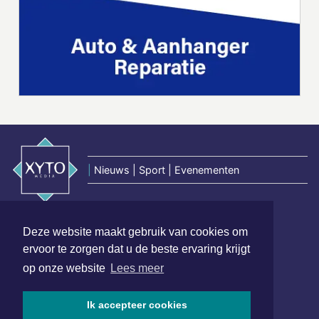
|
Nieuws | Sport | Evenementen
Hoofdvestiging:
Deze website maakt gebruik van cookies om
van Benthuizenlaan 1
ervoor te zorgen dat u de beste ervaring krijgt
1701 BZ Heerhugowaard
op onze website
Lees meer
072 8200 600
redactie@xyto.nl
Ik accepteer cookies
www.xyto.nl