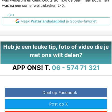
was wederom efficiënt. Godts trof nog de paal, maar Bouwman
was na een corner wel trefzeker: 2-0.
ajax
Maak
Waterlandsdagblad
je Google-favoriet
Heb je een leuke tip, foto of video die je
met ons wilt delen?
APP ONS!
T.
06 - 574 71 321
Deel op Facebook
Post op X