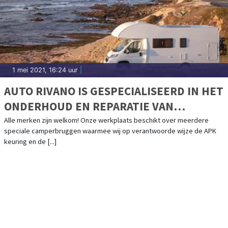
1 mei 2021, 16:24 uur
|
AUTO RIVANO IS GESPECIALISEERD IN HET
ONDERHOUD EN REPARATIE VAN
CAMPERS
Alle merken zijn welkom! Onze werkplaats beschikt over meerdere
speciale camperbruggen waarmee wij op verantwoorde wijze de APK
keuring en de [...]