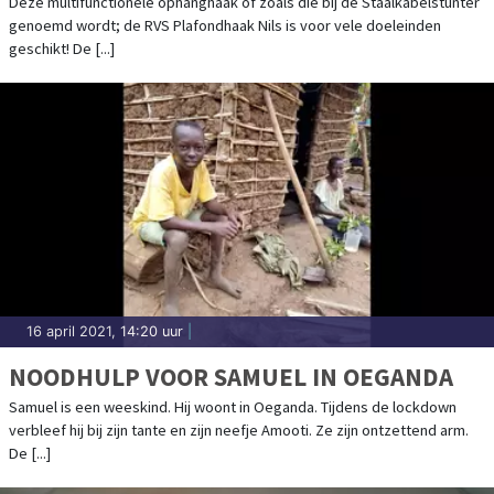
Deze multifunctionele ophanghaak of zoals die bij de Staalkabelstunter
genoemd wordt; de RVS Plafondhaak Nils is voor vele doeleinden
geschikt! De [...]
16 april 2021, 14:20 uur
|
NOODHULP VOOR SAMUEL IN OEGANDA
Samuel is een weeskind. Hij woont in Oeganda. Tijdens de lockdown
verbleef hij bij zijn tante en zijn neefje Amooti. Ze zijn ontzettend arm.
De [...]