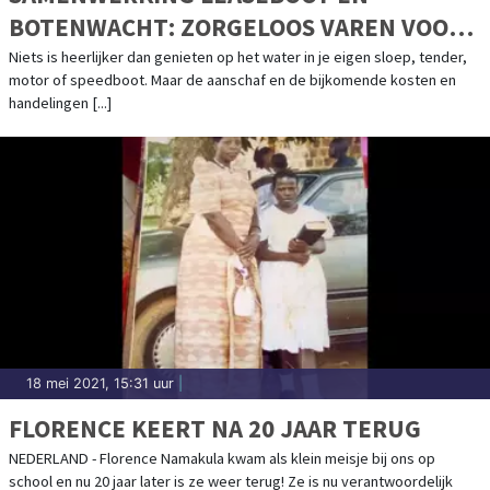
BOTENWACHT: ZORGELOOS VAREN VOOR
EEN VAST BEDRAG PER MAAND
Niets is heerlijker dan genieten op het water in je eigen sloep, tender,
motor of speedboot. Maar de aanschaf en de bijkomende kosten en
handelingen [...]
18 mei 2021, 15:31 uur
|
FLORENCE KEERT NA 20 JAAR TERUG
NEDERLAND - Florence Namakula kwam als klein meisje bij ons op
school en nu 20 jaar later is ze weer terug! Ze is nu verantwoordelijk