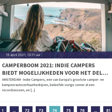
15 april 2021, 13:11 uur
|
CAMPERBOOM 2021: INDIE CAMPERS
BIEDT MOGELIJKHEDEN VOOR HET DELEN
VAN CAMPERS
AMSTERDAM - Indie Campers, een van Europa's grootste camper- en
kampeerautoverhuurbedrijven, beleefde vorige zomer al een
recordseizoen, en [...]
1
...
72
73
74
(current)
75
76
...
81