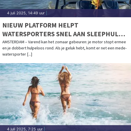
4 juli 2025, 14:49 uur
|
NIEUW PLATFORM HELPT
WATERSPORTERS SNEL AAN SLEEPHULP:
SLEPENDOENWESAMEN.NL LIVE
AMSTERDAM – Varend kan het zomaar gebeuren: je motor stopt ermee
en je dobbert hulpeloos rond. Als je geluk hebt, komt er net een mede-
watersporter [...]
4 juli 2025, 7:25 uur
|