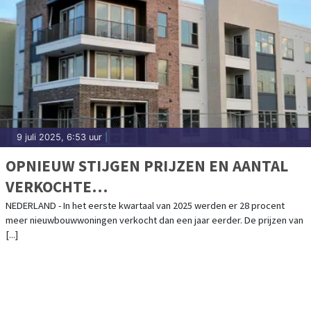
9 juli 2025, 6:53 uur
|
OPNIEUW STIJGEN PRIJZEN EN AANTAL
VERKOCHTE
NIEUWBOUWKOOPWONINGEN
NEDERLAND - In het eerste kwartaal van 2025 werden er 28 procent
meer nieuwbouwwoningen verkocht dan een jaar eerder. De prijzen van
[...]