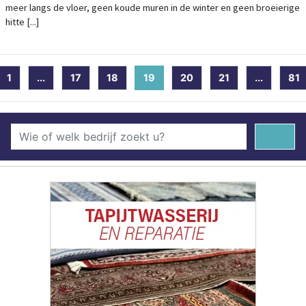
meer langs de vloer, geen koude muren in de winter en geen broeierige
hitte [...]
1
...
17
18
19
(current)
20
21
...
81