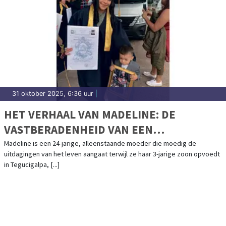
31 oktober 2025, 6:36 uur
|
HET VERHAAL VAN MADELINE: DE
VASTBERADENHEID VAN EEN
ALLEENSTAANDE MOEDER
Madeline is een 24-jarige, alleenstaande moeder die moedig de
uitdagingen van het leven aangaat terwijl ze haar 3-jarige zoon opvoedt
in Tegucigalpa, [...]