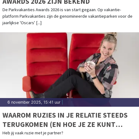
AWARDS 2026 ZIJN BEKEND
De Parkvakanties Awards 2026 is van start gegaan. Op vakantie-
platform Parkvakanties zijn de genomineerde vakantieparken voor de
jaarlijkse 'Oscars' [...]
6 november 2025, 15:41 uur
|
WAAROM RUZIES IN JE RELATIE STEEDS
TERUGKOMEN (EN HOE JE ZE KUNT
DOORBREKEN)
Heb jij vaak ruzie met je partner?