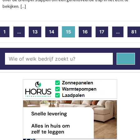
bekijken. [...]
1
...
13
14
15
(current)
16
17
...
81