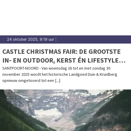
24 oktober 2025, 9:19 uur
|
CASTLE CHRISTMAS FAIR: DE GROOTSTE
IN- EN OUTDOOR, KERST ÉN LIFESTYLE
FAIR VAN NEDERLAND
SANTPOORT-NOORD - Van woensdag 26 tot en met zondag 30
november 2025 wordt het historische Landgoed Duin & Kruidberg
opnieuw omgetoverd tot een [...]