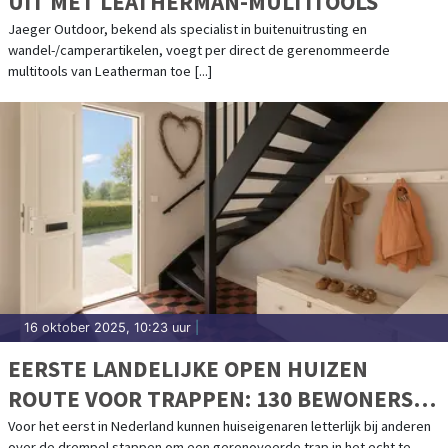
UIT MET LEATHERMAN-MULTITOOLS
Jaeger Outdoor, bekend als specialist in buitenuitrusting en
wandel-/camperartikelen, voegt per direct de gerenommeerde
multitools van Leatherman toe [...]
16 oktober 2025, 10:23 uur
|
EERSTE LANDELIJKE OPEN HUIZEN
ROUTE VOOR TRAPPEN: 130 BEWONERS
OPENEN HUN DEUREN
Voor het eerst in Nederland kunnen huiseigenaren letterlijk bij anderen
over de drempel stappen om een gerenoveerde trap in het echt te