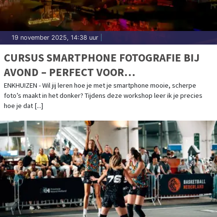
19 november 2025, 14:38 uur
|
CURSUS SMARTPHONE FOTOGRAFIE BIJ
AVOND – PERFECT VOOR
ZUIDERZEELICHT!
ENKHUIZEN - Wil jij leren hoe je met je smartphone mooie, scherpe
foto’s maakt in het donker? Tijdens deze workshop leer ik je precies
hoe je dat [...]