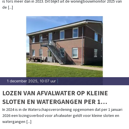
is fors meer dan in 2023. Dit blijkt uit de woningbouwmonitor 2025 van
de [...]
1 december 2025, 10:07 uur
|
LOZEN VAN AFVALWATER OP KLEINE
SLOTEN EN WATERGANGEN PER 1
JANUARI 2026 VERBODEN
In 2024 is in de Waterschapsverordening opgenomen dat per 1 januari
2026 een lozingsverbod voor afvalwater geldt voor kleine sloten en
watergangen [...]