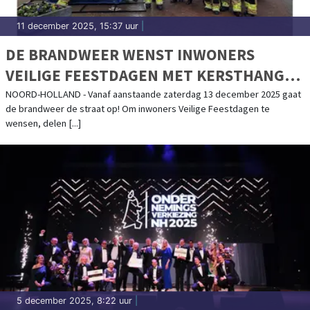
11 december 2025, 15:37 uur
|
DE BRANDWEER WENST INWONERS
VEILIGE FEESTDAGEN MET KERSTHANGER
OVER 112 EN HET GEEN SPOED-NUMMER
NOORD-HOLLAND - Vanaf aanstaande zaterdag 13 december 2025 gaat
de brandweer de straat op! Om inwoners Veilige Feestdagen te
wensen, delen [...]
5 december 2025, 8:22 uur
|