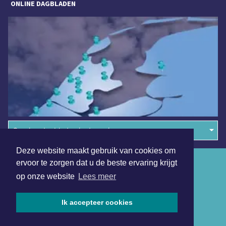
ONLINE DAGBLADEN
Overige dagbladen in de regio
Deze website maakt gebruik van cookies om
Algemene voorwaarden
ervoor te zorgen dat u de beste ervaring krijgt
op onze website
Lees meer
Disclaimer
Privacy Statement
Ik accepteer cookies
Copyright (c) 2026 | Waterlandsdagblad.nl - Alle rechten