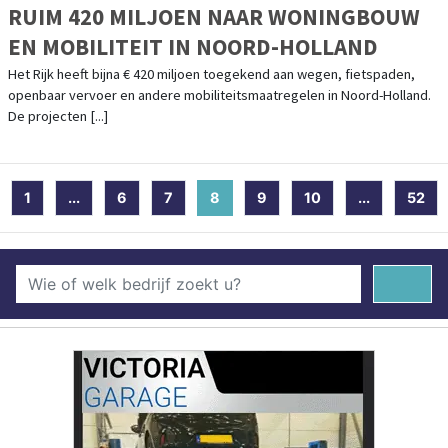
RUIM 420 MILJOEN NAAR WONINGBOUW
EN MOBILITEIT IN NOORD-HOLLAND
Het Rijk heeft bijna € 420 miljoen toegekend aan wegen, fietspaden,
openbaar vervoer en andere mobiliteitsmaatregelen in Noord-Holland.
De projecten [...]
1
...
6
7
8
(current)
9
10
...
52