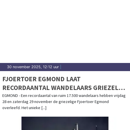
30 november 2025, 12:12 uur
|
FJOERTOER EGMOND LAAT
RECORDAANTAL WANDELAARS GRIEZELEN
MET SPECTACULAIRE LICHTACTS
EGMOND - Een recordaantal van ruim 17.500 wandelaars hebben vrijdag
28 en zaterdag 29 november de griezelige Fjoertoer Egmond
overleefd. Het unieke [...]