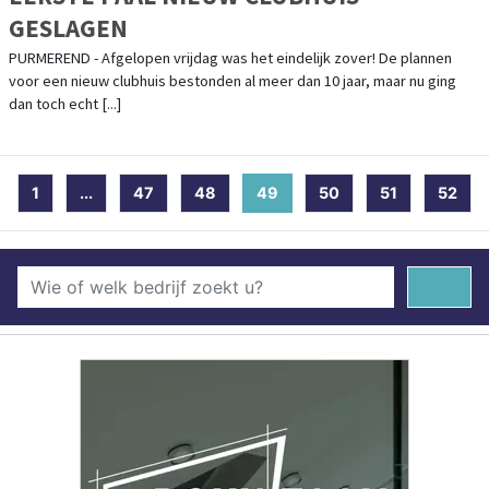
GESLAGEN
PURMEREND - Afgelopen vrijdag was het eindelijk zover! De plannen
voor een nieuw clubhuis bestonden al meer dan 10 jaar, maar nu ging
dan toch echt [...]
1
...
47
48
49
(current)
50
51
52