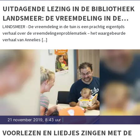
UITDAGENDE LEZING IN DE BIBLIOTHEEK
LANDSMEER: DE VREEMDELING IN DE
TUIN
LANDSMEER - De vreemdeling in de tuin is een prachtig eigentijds
verhaal over de vreemdelingenproblematiek – het waargebeurde
verhaal van Annelies [...]
21 november 2019, 8:43 uur
|
VOORLEZEN EN LIEDJES ZINGEN MET DE