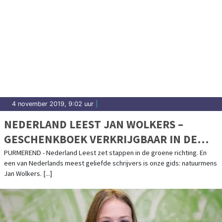
4 november 2019, 9:02 uur
|
NEDERLAND LEEST JAN WOLKERS –
GESCHENKBOEK VERKRIJGBAAR IN DE
BIBLIOTHEEK
PURMEREND - Nederland Leest zet stappen in de groene richting. En
een van Nederlands meest geliefde schrijvers is onze gids: natuurmens
Jan Wolkers. [...]