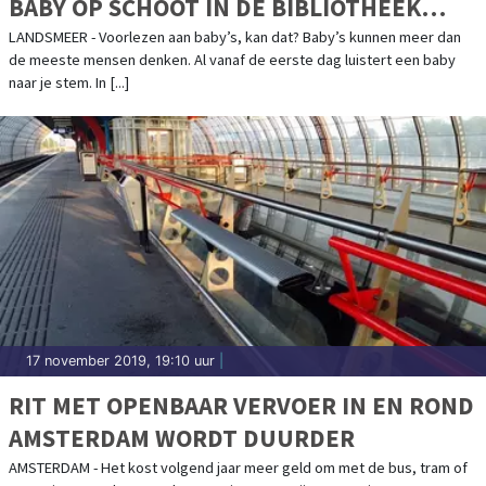
BABY OP SCHOOT IN DE BIBLIOTHEEK
LANDSMEER
LANDSMEER - Voorlezen aan baby’s, kan dat? Baby’s kunnen meer dan
de meeste mensen denken. Al vanaf de eerste dag luistert een baby
naar je stem. In [...]
17 november 2019, 19:10 uur
|
RIT MET OPENBAAR VERVOER IN EN ROND
AMSTERDAM WORDT DUURDER
AMSTERDAM - Het kost volgend jaar meer geld om met de bus, tram of