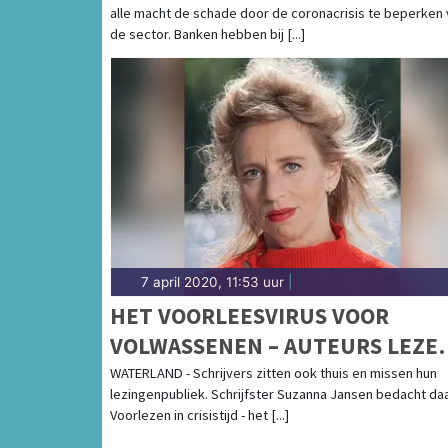
alle macht de schade door de coronacrisis te beperken
de sector. Banken hebben bij [...]
7 april 2020, 11:53 uur
|
HET VOORLEESVIRUS VOOR
VOLWASSENEN – AUTEURS LEZE
VOOR UIT EIGEN WERK
WATERLAND - Schrijvers zitten ook thuis en missen hun
lezingenpubliek. Schrijfster Suzanna Jansen bedacht d
Voorlezen in crisistijd - het [...]