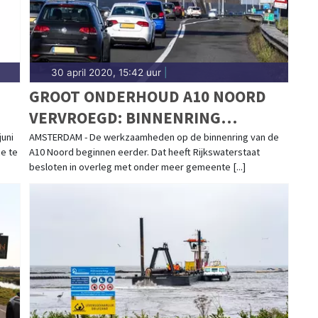
30 april 2020, 15:42 uur
|
GROOT ONDERHOUD A10 NOORD
VERVROEGD: BINNENRING
AFGESLOTEN TIJDENS
juni
AMSTERDAM - De werkzaamheden op de binnenring van de
e te
A10 Noord beginnen eerder. Dat heeft Rijkswaterstaat
HEMELVAART EN DE
besloten in overleg met onder meer gemeente [...]
PINKSTERPERIODE