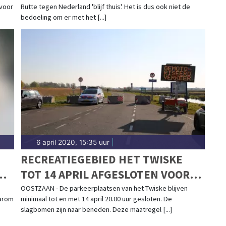
 voor
Rutte tegen Nederland 'blijf thuis'. Het is dus ook niet de
bedoeling om er met het [...]
6 april 2020, 15:35 uur
|
RECREATIEGEBIED HET TWISKE
N
TOT 14 APRIL AFGESLOTEN VOOR
AUTOVERKEER
OOSTZAAN - De parkeerplaatsen van het Twiske blijven
aarom
minimaal tot en met 14 april 20.00 uur gesloten. De
slagbomen zijn naar beneden. Deze maatregel [...]