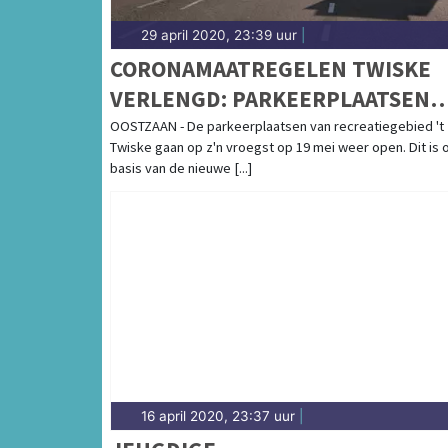
29 april 2020, 23:39 uur
|
CORONAMAATREGELEN TWISKE
VERLENGD: PARKEERPLAATSEN
BLIJVEN DICHT
OOSTZAAN - De parkeerplaatsen van recreatiegebied 't
Twiske gaan op z'n vroegst op 19 mei weer open. Dit is 
basis van de nieuwe [...]
16 april 2020, 23:37 uur
|