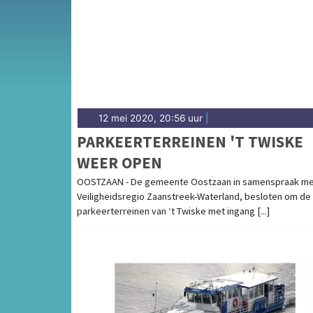
en andere gemeenten in het Waterland-gebi
12 mei 2020, 20:56 uur
|
PARKEERTERREINEN 'T TWISKE
WEER OPEN
OOSTZAAN - De gemeente Oostzaan in samenspraak me
Veiligheidsregio Zaanstreek-Waterland, besloten om de
parkeerterreinen van ‘t Twiske met ingang [...]