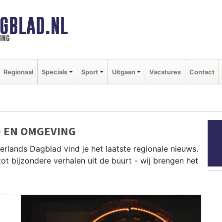
GBLAD.NL
ing
Regionaal
Specials
Sport
Uitgaan
Vacatures
Contact
 EN OMGEVING
erlands Dagblad vind je het laatste regionale nieuws.
tot bijzondere verhalen uit de buurt - wij brengen het
s uit Purmerend, Edam-Volendam, Amsterdam-Noord