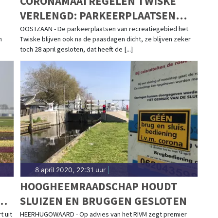
CORONAMAATREGELEN TWISKE
VERLENGD: PARKEERPLAATSEN
BLIJVEN DICHT
OOSTZAAN - De parkeerplaatsen van recreatiegebied het
n
Twiske blijven ook na de paasdagen dicht, ze blijven zeker
toch 28 april gesloten, dat heeft de [...]
8 april 2020, 22:31 uur
|
HOOGHEEMRAADSCHAP HOUDT
OR
SLUIZEN EN BRUGGEN GESLOTEN
 uit
HEERHUGOWAARD - Op advies van het RIVM zegt premier