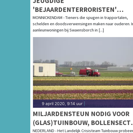
JEUGDIGE
'BEJAARDENTERRORISTEN'
OPGEPAKT: "ZE ZOUDEN MIJ IN
MONNICKENDAM - Tieners die spugen in trapportalen,
schelden en doodsverwensingen maken naar ouderen. I
MIJN GEZICHT SPUGEN"
aanleunwoningen bij Swaensborch in [...]
9 april 2020, 9:14 uur
|
MILJARDENSTEUN NODIG VOOR
(GLAS)TUINBOUW, BOLLENSECT
EN ZAADVEREDELAARS
NEDERLAND - Het Landelijk Crisisteam Tuinbouw probeert