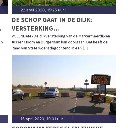
22 april 2020, 15:25 uur
|
DE SCHOP GAAT IN DE DIJK:
VERSTERKING
MARKERMEERDIJKEN KAN
VOLENDAM - De dijkversterking van de Markermeerdijken
op
tussen Hoorn en Durgerdam kan doorgaan. Dat heeft de
DOORGAAN
Raad van State woensdagochtend in een [...]
15 april 2020, 19:01 uur
|