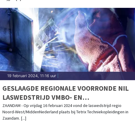
19 februari 2024, 11:16 uur
|
GESLAAGDE REGIONALE VOORRONDE NIL
LASWEDSTRIJD VMBO- EN
PRAKTIJKSCHOLEN
ZAANDAM - Op vrijdag 16 februari 2024 vond de laswedstrijd regio
Noord-West/MiddenNederland plaats bij Tetrix Techniekopleidingen in
Zaandam. [...]