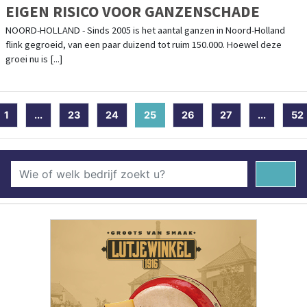
EIGEN RISICO VOOR GANZENSCHADE
NOORD-HOLLAND - Sinds 2005 is het aantal ganzen in Noord-Holland
flink gegroeid, van een paar duizend tot ruim 150.000. Hoewel deze
groei nu is [...]
1
...
23
24
25
(current)
26
27
...
52