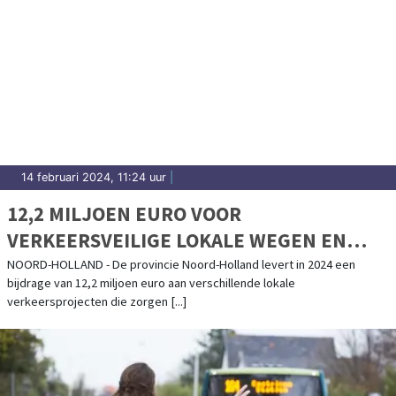
14 februari 2024, 11:24 uur
|
12,2 MILJOEN EURO VOOR
VERKEERSVEILIGE LOKALE WEGEN EN
FIETSPADEN IN NOORD-HOLLAND
NOORD-HOLLAND - De provincie Noord-Holland levert in 2024 een
bijdrage van 12,2 miljoen euro aan verschillende lokale
verkeersprojecten die zorgen [...]