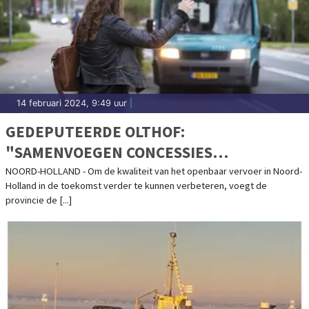
14 februari 2024, 9:49 uur
|
GEDEPUTEERDE OLTHOF:
"SAMENVOEGEN CONCESSIES
NOODZAKELIJK OM OPENBAAR VERVOER
NOORD-HOLLAND - Om de kwaliteit van het openbaar vervoer in Noord-
Holland in de toekomst verder te kunnen verbeteren, voegt de
VOOR IEDEREEN GOED EN BESCHIKBAAR
provincie de [...]
TE HOUDEN"