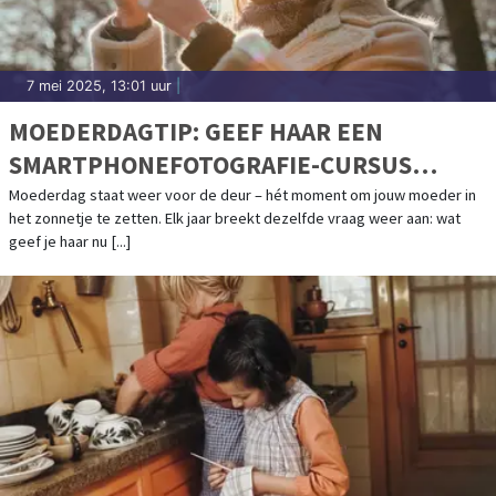
7 mei 2025, 13:01 uur
|
MOEDERDAGTIP: GEEF HAAR EEN
SMARTPHONEFOTOGRAFIE-CURSUS
CADEAU!
Moederdag staat weer voor de deur – hét moment om jouw moeder in
het zonnetje te zetten. Elk jaar breekt dezelfde vraag weer aan: wat
geef je haar nu [...]