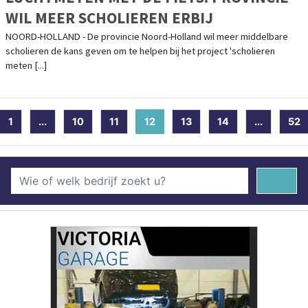
WIL MEER SCHOLIEREN ERBIJ
NOORD-HOLLAND - De provincie Noord-Holland wil meer middelbare
scholieren de kans geven om te helpen bij het project 'scholieren
meten [...]
1
...
10
11
12
(current)
13
14
...
52