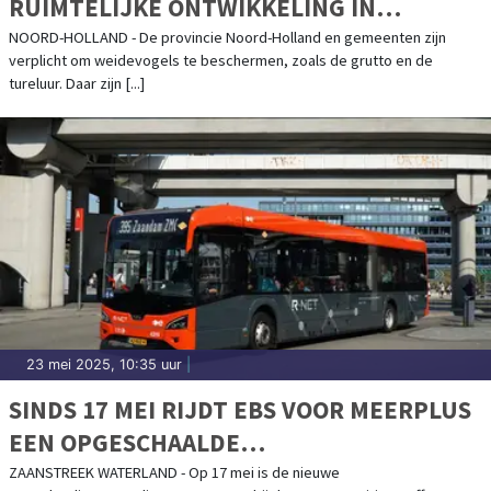
RUIMTELIJKE ONTWIKKELING IN
WEIDEVOGELGEBIEDEN
NOORD-HOLLAND - De provincie Noord-Holland en gemeenten zijn
verplicht om weidevogels te beschermen, zoals de grutto en de
tureluur. Daar zijn [...]
23 mei 2025, 10:35 uur
|
SINDS 17 MEI RIJDT EBS VOOR MEERPLUS
EEN OPGESCHAALDE
ZATERDAGDIENSTREGELING
ZAANSTREEK WATERLAND - Op 17 mei is de nieuwe