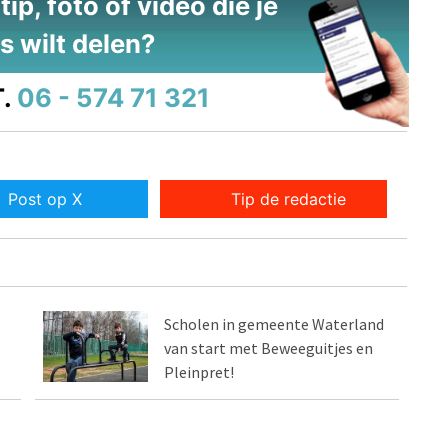
ip, foto of video die je
s wilt delen?
.
06 - 574 71 321
Post op X
Tip de redactie
Scholen in gemeente Waterland
van start met Beweeguitjes en
Pleinpret!