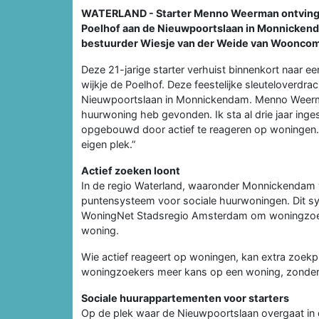
WATERLAND - Starter Menno Weerman ontving de
Poelhof aan de Nieuwpoortslaan in Monnicken
bestuurder Wiesje van der Weide van Wooncompag
Deze 21-jarige starter verhuist binnenkort naar 
wijkje de Poelhof. Deze feestelijke sleuteloverd
Nieuwpoortslaan in Monnickendam. Menno Weerman: 
huurwoning heb gevonden. Ik sta al drie jaar ing
opgebouwd door actief te reageren op woningen. 
eigen plek.”
Actief zoeken loont
In de regio Waterland, waaronder Monnickendam 
puntensysteem voor sociale huurwoningen. Dit s
WoningNet Stadsregio Amsterdam om woningzoek
woning.
Wie actief reageert op woningen, kan extra zoek
woningzoekers meer kans op een woning, zonder da
Sociale huurappartementen voor starters
Op de plek waar de Nieuwpoortslaan overgaat in d