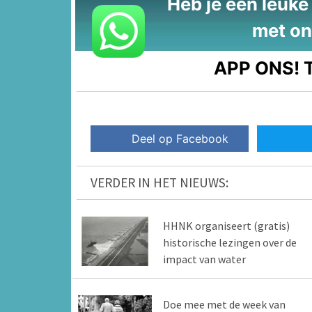
Heb je een leuke t
met on
APP ONS!
T
Deel op Facebook
VERDER IN HET NIEUWS:
HHNK organiseert (gratis)
historische lezingen over de
impact van water
Doe mee met de week van