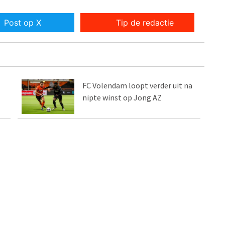
Post op X
Tip de redactie
FC Volendam loopt verder uit na
nipte winst op Jong AZ