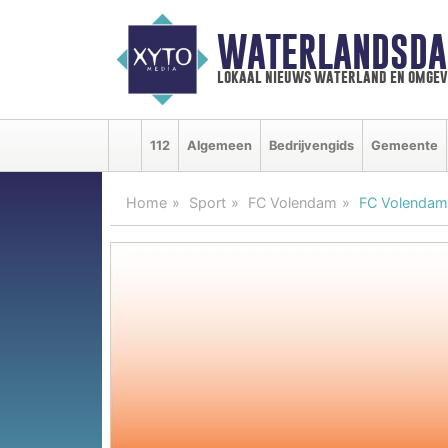
WATERLANDSDA
lokaal nieuws waterland en omgev
112
Algemeen
Bedrijvengids
Gemeente
Home
Sport
FC Volendam
FC Volendam 