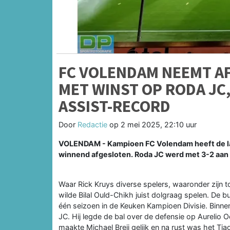
FC VOLENDAM NEEMT A
MET WINST OP RODA JC
ASSIST-RECORD
Door
Redactie
op
2 mei 2025, 22:10 uur
VOLENDAM - Kampioen FC Volendam heeft de laa
winnend afgesloten. Roda JC werd met 3-2 aa
Waar Rick Kruys diverse spelers, waaronder zijn 
wilde Bilal Ould-Chikh juist dolgraag spelen. De b
één seizoen in de Keuken Kampioen Divisie. Binne
JC. Hij legde de bal over de defensie op Aurelio Oe
maakte Michael Breij gelijk en na rust was het Tia