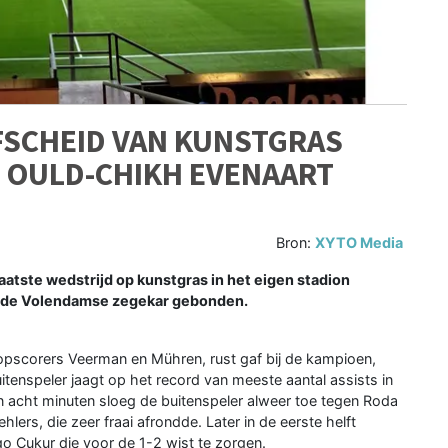
FSCHEID VAN KUNSTGRAS
, OULD-CHIKH EVENAART
Bron:
XYTO Media
tste wedstrijd op kunstgras in het eigen stadion
n de Volendamse zegekar gebonden.
topscorers Veerman en Mühren, rust gaf bij de kampioen,
uitenspeler jaagt op het record van meeste aantal assists in
n acht minuten sloeg de buitenspeler alweer toe tegen Roda
hlers, die zeer fraai afrondde. Later in de eerste helft
go Çukur die voor de 1-2 wist te zorgen.