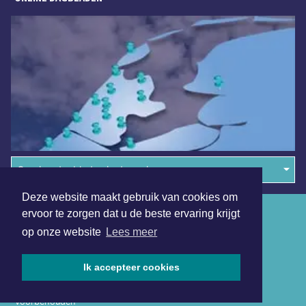
Overige dagbladen in de regio
Deze website maakt gebruik van cookies om
Algemene voorwaarden
ervoor te zorgen dat u de beste ervaring krijgt
op onze website
Lees meer
Disclaimer
Privacy Statement
Ik accepteer cookies
Copyright (c) 2026 | Waterlandsdagblad.nl - Alle rechten
voorbehouden