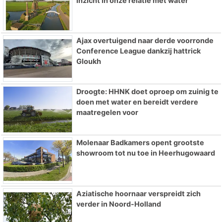
inzicht in onze relatie met water
Ajax overtuigend naar derde voorronde
Conference League dankzij hattrick
Gloukh
Droogte: HHNK doet oproep om zuinig te
doen met water en bereidt verdere
maatregelen voor
Molenaar Badkamers opent grootste
showroom tot nu toe in Heerhugowaard
Aziatische hoornaar verspreidt zich
verder in Noord-Holland