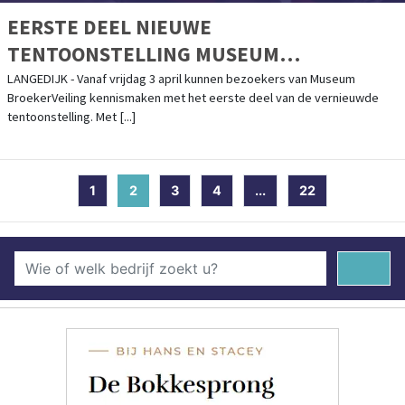
EERSTE DEEL NIEUWE
TENTOONSTELLING MUSEUM
BROEKERVEILING OPEN VOOR PUBLIEK
LANGEDIJK - Vanaf vrijdag 3 april kunnen bezoekers van Museum
BroekerVeiling kennismaken met het eerste deel van de vernieuwde
tentoonstelling. Met [...]
1
2
(current)
3
4
...
22