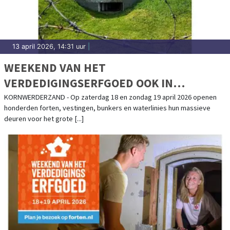
13 april 2026, 14:31 uur
|
WEEKEND VAN HET
VERDEDIGINGSERFGOED OOK IN
KAZEMATTENMUSEUM
KORNWERDERZAND - Op zaterdag 18 en zondag 19 april 2026 openen
honderden forten, vestingen, bunkers en waterlinies hun massieve
deuren voor het grote [...]