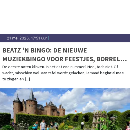
21 mei 2026, 17:51 uur
|
BEATZ ’N BINGO: DE NIEUWE
MUZIEKBINGO VOOR FEESTJES, BORRELS
EN TEAMAVONDEN
De eerste noten klinken. Is het dat ene nummer? Nee, toch niet. Of
wacht, misschien wel. Aan tafel wordt gelachen, iemand begint al mee
te zingen en [...]