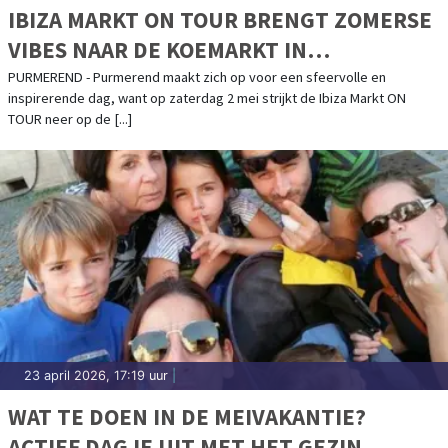
IBIZA MARKT ON TOUR BRENGT ZOMERSE
VIBES NAAR DE KOEMARKT IN
PURMEREND
PURMEREND - Purmerend maakt zich op voor een sfeervolle en
inspirerende dag, want op zaterdag 2 mei strijkt de Ibiza Markt ON
TOUR neer op de [...]
23 april 2026, 17:19 uur
|
WAT TE DOEN IN DE MEIVAKANTIE?
ACTIEF DAGJE UIT MET HET GEZIN