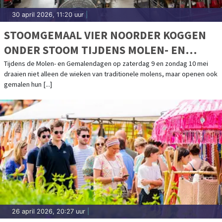
30 april 2026, 11:20 uur
|
STOOMGEMAAL VIER NOORDER KOGGEN
ONDER STOOM TIJDENS MOLEN- EN
GEMALENDAGEN
Tijdens de Molen- en Gemalendagen op zaterdag 9 en zondag 10 mei
draaien niet alleen de wieken van traditionele molens, maar openen ook
gemalen hun [...]
26 april 2026, 20:27 uur
|