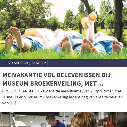
17 april 2026, 8:34 uur
|
MEIVAKANTIE VOL BELEVENISSEN BIJ
MUSEUM BROEKERVEILING, MET
BIJZONDERE VOGELEXCURSIES DOOR HET
BROEK OP LANGEDIJK - Tijdens de meivakantie, van 25 april tot en met
10 mei, is er bij Museum BroekerVeiling iedere dag van alles te beleven
OOSTERDELGEBIED
voor [...]