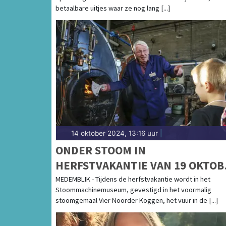
betaalbare uitjes waar ze nog lang [...]
14 oktober 2024, 13:16 uur
|
ONDER STOOM IN
HERFSTVAKANTIE VAN 19 OKTOB
TOT ZONDAG 3 NOVEMBER
MEDEMBLIK - Tijdens de herfstvakantie wordt in het
Stoommachinemuseum, gevestigd in het voormalig
stoomgemaal Vier Noorder Koggen, het vuur in de [...]