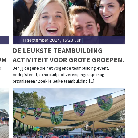
11 september 2024, 16:28 uur
|
DE LEUKSTE TEAMBUILDING
UM
ACTIVITEIT VOOR GROTE GROEPEN!
s
Ben jij degene die het volgende teambuilding event,
bedrijfsfeest, schooluitje of verenigingsuitje mag
organiseren? Zoek je leuke teambuilding [...]