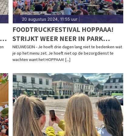
20 augustus 2024, 11:55 uur
|
FOODTRUCKFESTIVAL HOPPAAA!
STRIJKT WEER NEER IN PARK
KOKKEBOGAARD NIEUWEGEIN!
en
NIEUWEGEIN - Je hoeft drie dagen lang niet te bedenken wat
je op het menu zet. Je hoeft niet op de bezorgdienst te
wachten want het HOPPAAA! [...]