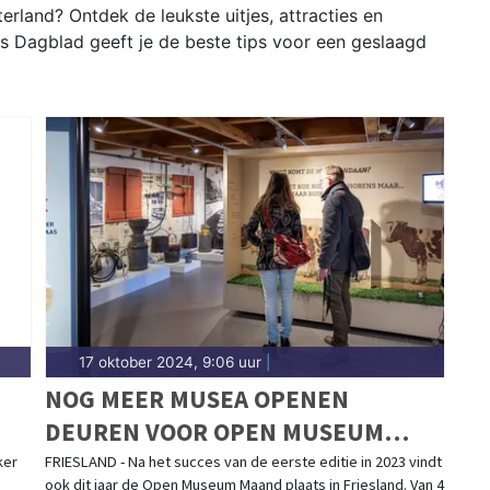
rland? Ontdek de leukste uitjes, attracties en
s Dagblad geeft je de beste tips voor een geslaagd
17 oktober 2024, 9:06 uur
|
NOG MEER MUSEA OPENEN
DEUREN VOOR OPEN MUSEUM
MAAND IN FRIESLAND
ker
FRIESLAND - Na het succes van de eerste editie in 2023 vindt
ook dit jaar de Open Museum Maand plaats in Friesland. Van 4