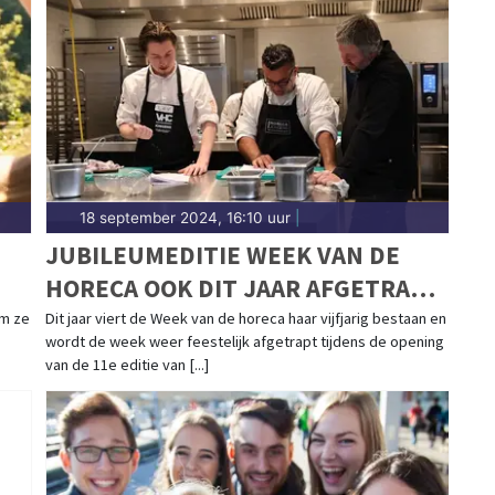
18 september 2024, 16:10 uur
|
JUBILEUMEDITIE WEEK VAN DE
HORECA OOK DIT JAAR AFGETRAPT
TIJDENS OPENING GASTVRIJ
om ze
Dit jaar viert de Week van de horeca haar vijfjarig bestaan en
wordt de week weer feestelijk afgetrapt tijdens de opening
ROTTERDAM
van de 11e editie van [...]