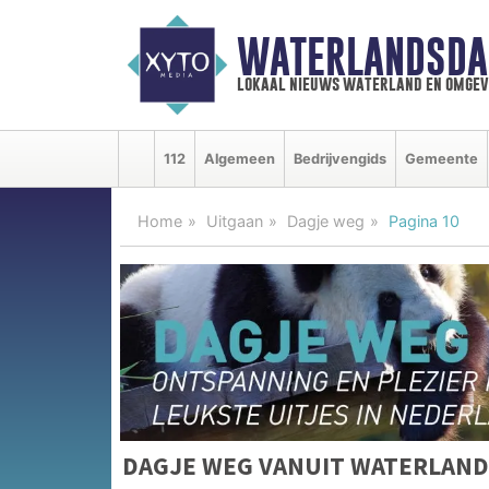
WATERLANDSDA
lokaal nieuws waterland en omgev
112
Algemeen
Bedrijvengids
Gemeente
Home
Uitgaan
Dagje weg
Pagina 10
DAGJE WEG VANUIT WATERLAND