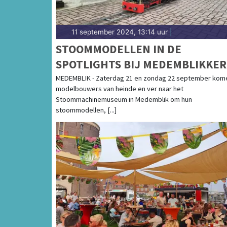
11 september 2024, 13:14 uur
|
STOOMMODELLEN IN DE
SPOTLIGHTS BIJ MEDEMBLIKKER
STEAMFAIR
MEDEMBLIK - Zaterdag 21 en zondag 22 september kom
modelbouwers van heinde en ver naar het
Stoommachinemuseum in Medemblik om hun
stoommodellen, [...]