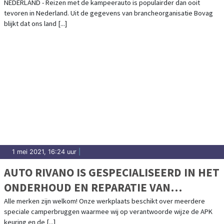
NEDERLAND - Reizen met de kampeerauto is populairder dan ooit
tevoren in Nederland. Uit de gegevens van brancheorganisatie Bovag
blijkt dat ons land [...]
1 mei 2021, 16:24 uur
|
AUTO RIVANO IS GESPECIALISEERD IN HET
ONDERHOUD EN REPARATIE VAN
CAMPERS
Alle merken zijn welkom! Onze werkplaats beschikt over meerdere
speciale camperbruggen waarmee wij op verantwoorde wijze de APK
keuring en de [...]