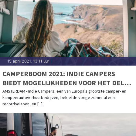
15 april 2021, 13:11 uur
|
CAMPERBOOM 2021: INDIE CAMPERS
BIEDT MOGELIJKHEDEN VOOR HET DELEN
VAN CAMPERS
AMSTERDAM - Indie Campers, een van Europa's grootste camper- en
kampeerautoverhuurbedrijven, beleefde vorige zomer al een
recordseizoen, en [...]