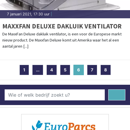
7 januari 2021, 17:30 uur
|
MAXXFAN DELUXE DAKLUIK VENTILATOR
De MaxxFan Deluxe dakluik ventilator, is een voor de Europese markt
nieuw product. De Maxxfan Deluxe komt uit Amerika waar het al een
aantal jaren [...]
1
...
4
5
6
(current)
7
8