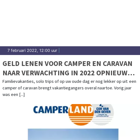
7 februari 2022, 12:00 uur
|
GELD LENEN VOOR CAMPER EN CARAVAN
NAAR VERWACHTING IN 2022 OPNIEUW
POPULAIR
Familievakanties, solo trips of op uw oude dag er nog lekker op uit: een
camper of caravan brengt vakantiegangers overal naartoe. Vorig jaar
was een [...]