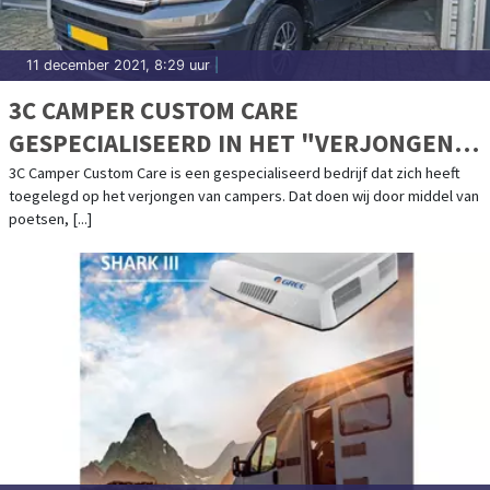
11 december 2021, 8:29 uur
|
3C CAMPER CUSTOM CARE
GESPECIALISEERD IN HET "VERJONGEN"
VAN CAMPERS
3C Camper Custom Care is een gespecialiseerd bedrijf dat zich heeft
toegelegd op het verjongen van campers. Dat doen wij door middel van
poetsen, [...]