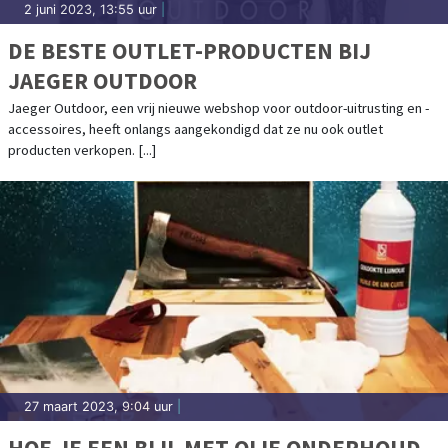
2 juni 2023, 13:55 uur
|
DE BESTE OUTLET-PRODUCTEN BIJ
JAEGER OUTDOOR
Jaeger Outdoor, een vrij nieuwe webshop voor outdoor-uitrusting en -
accessoires, heeft onlangs aangekondigd dat ze nu ook outlet
producten verkopen. [...]
27 maart 2023, 9:04 uur
|
HOE JE EEN BIJL MET OLIE ONDERHOUD