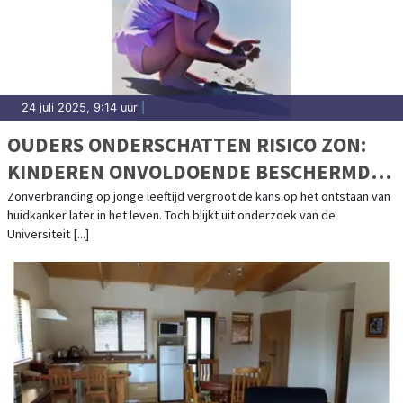
24 juli 2025, 9:14 uur
|
OUDERS ONDERSCHATTEN RISICO ZON:
KINDEREN ONVOLDOENDE BESCHERMD
TEGEN UV-STRALING
Zonverbranding op jonge leeftijd vergroot de kans op het ontstaan van
huidkanker later in het leven. Toch blijkt uit onderzoek van de
Universiteit [...]