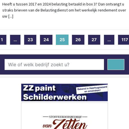
VERWACHT GELD TERUG
Heeft u tussen 2017 en 2024 belasting betaald in box 3? Dan ontvangt u
straks brieven van de Belastingdienst om het werkelijk rendement over
uw [...]
1
...
23
24
25
(current)
26
27
...
117