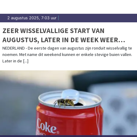
2 augustus 2025, 7:03 uur
|
ZEER WISSELVALLIGE START VAN
AUGUSTUS, LATER IN DE WEEK WEER
ZOMERS
NEDERLAND - De eerste dagen van augustus zijn ronduit wisselvallig te
noemen. Met name dit weekend kunnen er enkele stevige buien vallen.
Later in de [...]