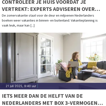
CONTROLEER JE HUIS VOORDAT JE
VERTREKT: EXPERTS ADVISEREN OVER
HET VOORKOMEN VAN WATERSCHADE
De zomervakantie staat voor de deur en miljoenen Nederlanders
boeken weer vakanties in binnen- en buitenland. Vakantieplanning is
TIJDENS DE VAKANTIE
vaak leuk, maar kan [...]
21 juli 2025, 9:40 uur
|
IETS MEER DAN DE HELFT VAN DE
NEDERLANDERS MET BOX 3-VERMOGEN