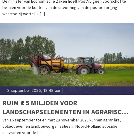
De minister van Economische Zaken hoeft PostNL geen voorschot te
betalen voor de kosten van de uitvoering van de postbezorging
waartoe zij wettelijk [...]
3 september 2025, 13:48 uur
|
RUIM € 5 MILJOEN VOOR
LANDSCHAPSELEMENTEN IN AGRARISCH
GEBIED
Van 16 september tot en met 28 november 2025 kunnen agrariërs,
collectieven en landbouworganisaties in Noord-Holland subsidie
aanvragen voor de [...]