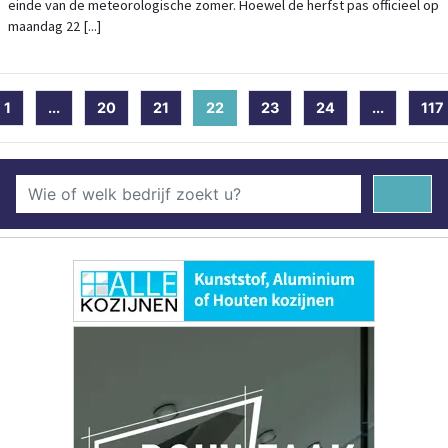
einde van de meteorologische zomer. Hoewel de herfst pas officieel op
maandag 22 [...]
1
...
20
21
22
(current)
23
24
...
117