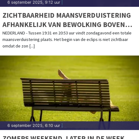
6 september 2025, 9:12 uur
|
ZICHTBAARHEID MAANSVERDUISTERING
AFHANKELIJK VAN BEWOLKING BOVEN
DUITSLAND
NEDERLAND - Tussen 19:31 en 20:53 uur vindt zondagavond een totale
maansverduistering plaats. Het begin van de eclips is niet zichtbaar
omdat de zon [...]
6 september 2025, 6:10 uur
|
ZOMERS WEEKEND, LATER IN DE WEEK