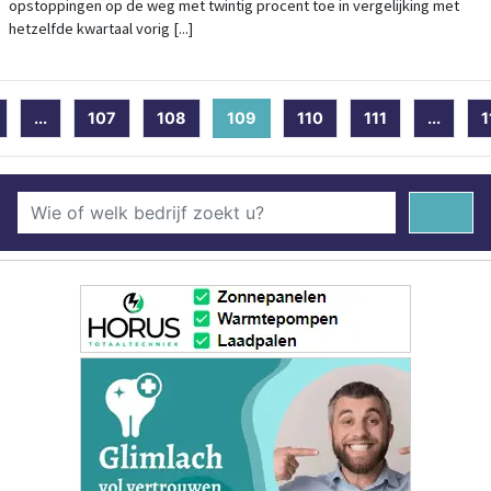
opstoppingen op de weg met twintig procent toe in vergelijking met
hetzelfde kwartaal vorig [...]
...
107
108
109
(current)
110
111
...
1