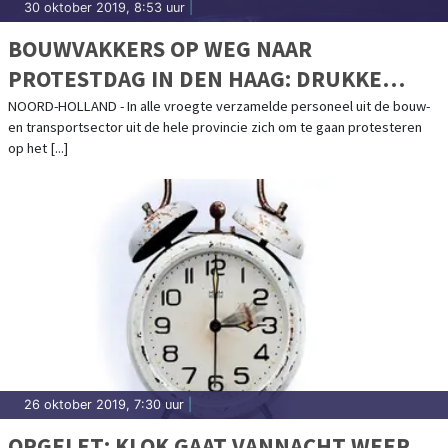
30 oktober 2019, 8:53 uur
|
BOUWVAKKERS OP WEG NAAR
PROTESTDAG IN DEN HAAG: DRUKKE
OCHTENDSPITS NOORD-HOLLAND BLIJFT
NOORD-HOLLAND - In alle vroegte verzamelde personeel uit de bouw-
en transportsector uit de hele provincie zich om te gaan protesteren
UIT
op het [...]
26 oktober 2019, 7:30 uur
|
OPGELET: KLOK GAAT VANNACHT WEER