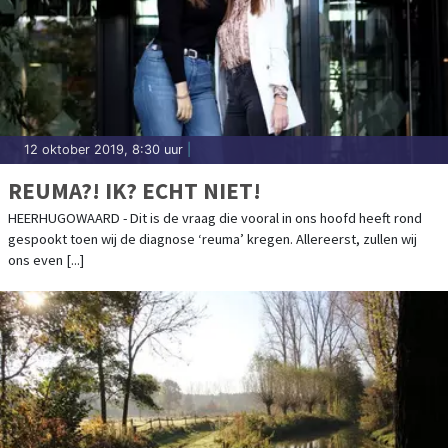
12 oktober 2019, 8:30 uur
|
REUMA?! IK? ECHT NIET!
HEERHUGOWAARD - Dit is de vraag die vooral in ons hoofd heeft rond
gespookt toen wij de diagnose ‘reuma’ kregen. Allereerst, zullen wij
ons even [...]