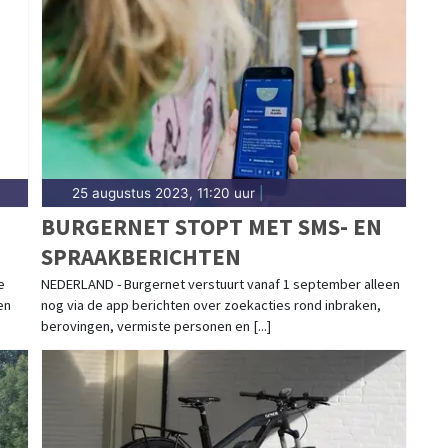
meldingen in Monnickendam, Broek in Waterland,
et 112-nieuws in Waterland.
25 augustus 2023, 11:20 uur
|
BURGERNET STOPT MET SMS- EN
SPRAAKBERICHTEN
e
NEDERLAND - Burgernet verstuurt vanaf 1 september alleen
en
nog via de app berichten over zoekacties rond inbraken,
berovingen, vermiste personen en [...]