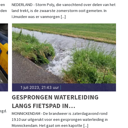
een
NEDERLAND - Storm Poly, die vanochtend over delen van het
rden
land trekt, is de zwaarste zomerstorm ooit gemeten. In
IJmuiden was er vanmorgen [...]
1 juli 2023, 21:43 uur
|
GESPRONGEN WATERLEIDING
LANGS FIETSPAD IN
egd.
MONNICKENDAM
MONNICKENDAM - De brandweer is zaterdagavond rond
19.10 uur uitgerukt voor een gesprongen waterleiding in
Monnickendam. Het gaat om een kapotte [...]