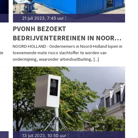
21 juli 2023, 7:45 uur
|
PVONH BEZOEKT
BEDRIJVENTERREINEN IN NOORD-
UR
HOLLAND OM ONDERNEMERS TE
NOORD-HOLLAND - Ondernemers in Noord-Holland lopen in
te
toenemende mate risico slachtoffer te worden van
HELPEN CRIMINALITEIT AAN TE
ondermijning, waaronder arbeidsuitbuiting, [...]
PAKKEN
13 juli 2023, 10:50 uur
|