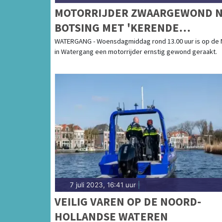
MOTORRIJDER ZWAARGEWOND 
BOTSING MET 'KERENDE
AUTOMOBILIST'
WATERGANG - Woensdagmiddag rond 13.00 uur is op de
in Watergang een motorrijder ernstig gewond geraakt.
7 juli 2023, 16:41 uur
|
VEILIG VAREN OP DE NOORD-
HOLLANDSE WATEREN