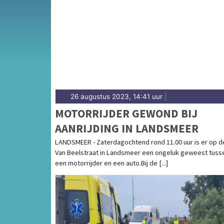
Van incidenten op de N247 en de N235 tot 
Marken en Ilpendam — onze redactie volgt h
26 augustus 2023, 14:41 uur
|
MOTORRIJDER GEWOND BIJ
AANRIJDING IN LANDSMEER
LANDSMEER - Zaterdagochtend rond 11.00 uur is er op d
Van Beelstraat in Landsmeer een ongeluk geweest tuss
een motorrijder en een auto.Bij de [...]