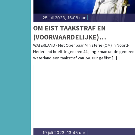
25 juli 2023, 16:08 uur
|
OM EIST TAAKSTRAF EN
(VOORWAARDELIJKE)
GEVANGENISSTRAF TEGEN ACTE
WATERLAND - Het Openbaar Ministerie (OM) in Noord-
Nederland heeft tegen een 44-jarige man uit de gemeen
Waterland een taakstraf van 240 uur geëist [...]
19 juli 2023, 13:45 uur
|