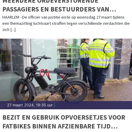
MEERDERE ORDEVERSTORENDE
PASSAGIERS EN BESTUURDERS VAN
DRONES VEROORDEELD
HAARLEM - De officier van justitie eiste op woensdag 27 maart tijdens
een themazitting luchtvaart straffen tegen verschillende verdachten die
zich [...]
27 maart 2024, 19:35 uur
|
BEZIT EN GEBRUIK OPVOERSETJES VOOR
FATBIKES BINNEN AFZIENBARE TIJD