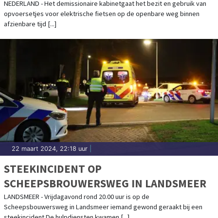
VERBODEN
NEDERLAND - Het demissionaire kabinetgaat het bezit en gebruik van
opvoersetjes voor elektrische fietsen op de openbare weg binnen
afzienbare tijd [...]
22 maart 2024, 22:18 uur
|
STEEKINCIDENT OP
SCHEEPSBROUWERSWEG IN LANDSMEER
LANDSMEER - Vrijdagavond rond 20.00 uur is op de
Scheepsbouwersweg in Landsmeer iemand gewond geraakt bij een
steekincident.De hulpdiensten kwamen [...]