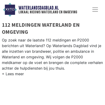
WATERLANDSDAGBLAD.NL
lokaal nieuws waterland en omgeving
112 MELDINGEN WATERLAND EN
OMGEVING
Op zoek naar de laatste 112 meldingen en P2000
berichten uit Waterland? Op Waterlands Dagblad vind je
alle inzetten van brandweer, politie en ambulance in
Waterland en omgeving. Wij volgen de P2000
meldkamer op de voet en brengen de complete verhalen
achter de hulpdiensten bij jou thuis.
P2000 MELDINGEN WATERLAND
Van incidenten op de N247 en de N235 tot meldingen in
Monnickendam, Broek in Waterland, Marken en Ilpendam
— onze redactie volgt het 112-nieuws in Waterland.