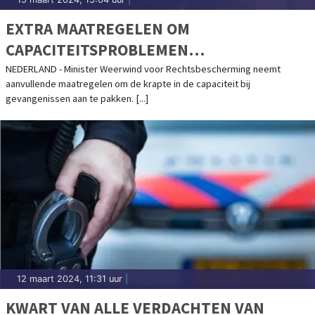
EXTRA MAATREGELEN OM
CAPACITEITSPROBLEMEN
GEVANGENISSEN AAN TE PAKKEN
NEDERLAND - Minister Weerwind voor Rechtsbescherming neemt
aanvullende maatregelen om de krapte in de capaciteit bij
gevangenissen aan te pakken. [...]
12 maart 2024, 11:31 uur
|
KWART VAN ALLE VERDACHTEN VAN