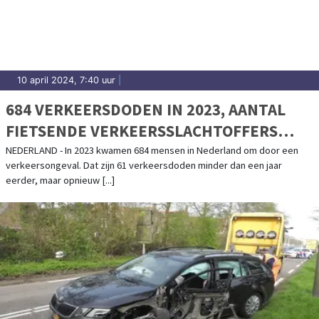
10 april 2024, 7:40 uur
|
684 VERKEERSDODEN IN 2023, AANTAL
FIETSENDE VERKEERSSLACHTOFFERS
TOEGENOMEN
NEDERLAND - In 2023 kwamen 684 mensen in Nederland om door een
verkeersongeval. Dat zijn 61 verkeersdoden minder dan een jaar
eerder, maar opnieuw [...]